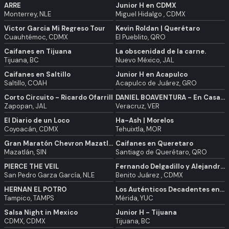
ARRE
Junior H en CDMX
Monterrey, NLE
Miguel Hidalgo , CDMX
Victor Garcia Mi Regreso Tour
Kevin Roldan | Querétaro
Cuauhtémoc, CDMX
El Pueblito, QRO
Caifanes en Tijuana
La obscenidad de la carne.
Tijuana, BC
Nuevo México, JAL
Caifanes en Saltillo
Junior H en Acapulco
Saltillo, COAH
Acapulco de Juárez, GRO
Corto Circuito - Ricardo Ofarrill
DANIEL BOAVENTURA - En Casa Tour 2025- en Veracruz
Zapopan, JAL
Veracruz, VER
El Diario de un Loco
Ha-Ash | Morelos
Coyoacán, CDMX
Tehuixtla, MOR
Gran Maratón Chevron Mazatlán 2025
Caifanes en Queretaro
Mazatlán, SIN
Santiago de Querétaro, QRO
PIERCE THE VEIL
Fernando Delgadillo y Alejandro Filio
San Pedro Garza García, NLE
Benito Juárez , CDMX
HERNAN EL POTRO
Los Auténticos Decadentes en Mérida
Tampico, TAMPS
Mérida, YUC
Salsa Night in Mexico
Junior H - Tijuana
CDMX, CDMX
Tijuana, BC