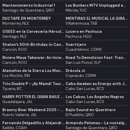
Mantenimiento Industrial 1
Los Bunkers MTV Unplugged en Mérida
Santiago de Querétaro, QRO
Mérida, YUC
DUCTAPE EN MONTERREY
MENTIRAS EL MUSICAL LA GIRA - VILLAHERMOSA TAB.
Monterrey, NLE
Villahermosa, TAB
OSEES en la Cervecería Hércules
Lucero en Pachuca
Santiago, NLE
Pachuca, HGO
Shalon’s 50th Birthday in Cancun
Svarttjern
Cancún, ROO
Cuauhtémoc, CDMX
Riviera Maya Takeover: An Inner Peace Retreat Hosted by The Girl Cave
Road To Demolixion Fest: Transmetal, Strike Master & Voltax
Cancún, ROO
San Luis Potosí, SLP
Alameños de la Sierra Los Mochis
Drácula Jr.
Los Mochis, SIN
Coyoacán, CDMX
Tito Double P – ¡Ay Mamá! Tour | Tijuana
Cabo Awaken as Energy with James, Monique, Lawrence and Peter
Tijuana, BC
Cabo San Lucas, BCS
HARRY POTTER EL GRAN BAILE DE INVIERNO
Los Cabos, Los Ángeles Negros
Guadalajara, JAL
Cabo San Lucas, BCS
Brawny Bear Weekend 2025 - Puerto Vallarta
Bajío Sound en Querétaro
Puerto Vallarta, JAL
El Pueblito, QRO
Fernando Delgadillo y Alejandro Filio en Saltillo
Armando Palomas.- La nostalgia de las servilletas en Querétaro
Saltillo, COAH
Santiago de Querétaro, QRO