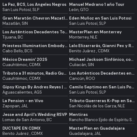
La Paz, BCS, Los Ángeles Negros
Manuel Medrano 1 año Tour
San Luis Potosí, SLP
León, GTO
Gran Maratón Chevron Mazatlán 2025
Eden Muñoz en San Luis Potosi
Mazatlán, SIN
San Luis Potosí, SLP
Los Auténticos Decadentes Tour 30 Aniversario en Tijuana
MasterPlan en Monterrey
Tijuana, BC
Monterrey, NLE
Priestess Illumination Embody Your Power Through Ritual, Tantra, & Pleasure
Lalo Elizarrarás, Gianni Pex y Rulo Matías un SHOW PLBFM CDMX
Cabo Bello, BCS
Benito Juárez , CDMX
México Dreamin' 2025
Michael Jackson Sinfónico, concierto con la OSSLA
Cuauhtémoc, CDMX
Culiacán, SIN
Tributo a 31 minutos, Radio Guaripolo en CDMX
Los Auténticos Decadentes en Cancún
Cuauhtémoc, CDMX
Cancún, ROO
Gipsy Kings By Andres Reyes | Aguascalientes
Camilo Septimo en San Luis Potosi
Aguascalientes, AGS
San Luis Potosí, SLP
La Pension - en Vivo
Tributo Guerreras K-Pop en San Nicolás
Zapopan, JAL
San Nicolás de los Garza, NLE
Jesse and April's Wedding RSVP
Mentiras
Lomas de San Antonio, BC
Rancho Blanco Ejido de Espíritu Santo, MEX
DUCTAPE EN CDMX
MasterPlan en Guadalajara
Benito Juárez , CDMX
Guadalajara, JAL