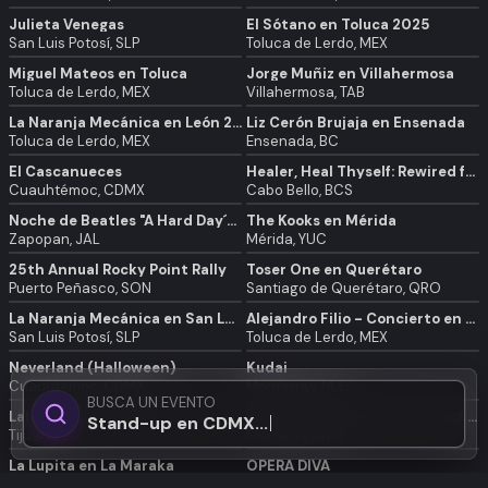
Julieta Venegas
El Sótano en Toluca 2025
San Luis Potosí, SLP
Toluca de Lerdo, MEX
Miguel Mateos en Toluca
Jorge Muñiz en Villahermosa
Toluca de Lerdo, MEX
Villahermosa, TAB
La Naranja Mecánica en León 2025
Liz Cerón Brujaja en Ensenada
Toluca de Lerdo, MEX
Ensenada, BC
El Cascanueces
Healer, Heal Thyself: Rewired from Burnout to Balance
Cuauhtémoc, CDMX
Cabo Bello, BCS
Noche de Beatles "A Hard Day´s Night"
The Kooks en Mérida
Zapopan, JAL
Mérida, YUC
25th Annual Rocky Point Rally
Toser One en Querétaro
Puerto Peñasco, SON
Santiago de Querétaro, QRO
La Naranja Mecánica en San Luis Potosí 2025
Alejandro Filio - Concierto en Toluca
San Luis Potosí, SLP
Toluca de Lerdo, MEX
Neverland (Halloween)
Kudai
Cuauhtémoc, CDMX
Monterrey, NLE
BUSCA UN EVENTO
Lalo Elizarraras Nuevos Éxitos Solo Para Adultos 2025 en Tijuana
Missfit toys, bizarre eyes y aof en Monterrey
Stand-up en CDMX...
Tijuana, BC
Monterrey, NLE
La Lupita en La Maraka
ÓPERA DIVA
Benito Juárez , CDMX
Santiago de Querétaro, QRO