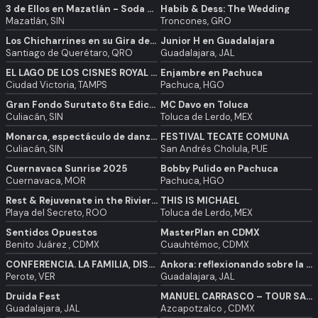
3 de Ellos en Mazatlán - Soda Stereo & Cerati Homenaje
Habib & Dess: The Wedding
Mazatlán, SIN
Troncones, GRO
Los Chicharrines en su Gira de 40 Aniversario
Junior H en Guadalajara
Santiago de Querétaro, QRO
Guadalajara, JAL
EL LAGO DE LOS CISNES ROYAL UKRAINIAN BALLET CD VICTORIA
Enjambre en Pachuca
Ciudad Victoria, TAMPS
Pachuca, HGO
Gran Fondo Surutato 6ta Edición
MC Davo en Toluca
Culiacán, SIN
Toluca de Lerdo, MEX
Monarca, espectáculo de danza, música, circo y más
FESTIVAL TECATE COMUNA
Culiacán, SIN
San Andrés Cholula, PUE
Cuernavaca Sunrise 2025
Bobby Pulido en Pachuca
Cuernavaca, MOR
Pachuca, HGO
Rest & Rejuvenate in the Riviera Maya
THIS IS MICHAEL
Playa del Secreto, ROO
Toluca de Lerdo, MEX
Sentidos Opuestos
MasterPlan en CDMX
Benito Juárez , CDMX
Cuauhtémoc, CDMX
CONFERENCIA. LA FAMILIA, DISEÑO DIVINO
Ankora: reflexionando sobre la prevención del suicidio
Perote, VER
Guadalajara, JAL
Druida Fest
MANUEL CARRASCO – TOUR SALVAJE EN EL AUDITORIO NACIONAL
Guadalajara, JAL
Azcapotzalco , CDMX