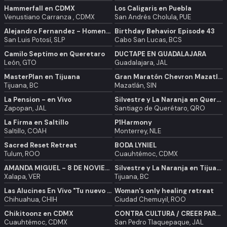
Hammerfall en CDMX
Los Caligaris en Puebla
Venustiano Carranza , CDMX
San Andrés Cholula, PUE
Alejandro Fernandez - Homenaje a mi Padre
Birthday Behavior Episode 43
San Luis Potosí, SLP
Cabo San Lucas, BCS
Camilo Septimo en Queretaro
DUCTAPE EN GUADALAJARA
León, GTO
Guadalajara, JAL
MasterPlan en Tijuana
Gran Maratón Chevron Mazatlán 2025
Tijuana, BC
Mazatlán, SIN
La Pension - en Vivo
Silvestre y La Naranja en Queretaro
Zapopan, JAL
Santiago de Querétaro, QRO
La Firma en Saltillo
P1Harmony
Saltillo, COAH
Monterrey, NLE
Sacred Reset Retreat
BODA LYNIEL
Tulum, ROO
Cuauhtémoc, CDMX
AMANDA MIGUEL - 8 DE NOVIEMBRE 2025 XALAPA, VER.
Silvestre y La Naranja en Tijuana
Xalapa, VER
Tijuana, BC
Las Alucines En Vivo "Tu nuevo estilo de vida" Tour - Chihuahua
Woman's only healing retreat
Chihuahua, CHIH
Ciudad Chemuyil, ROO
Chikitoonz en CDMX
CONTRA CULTURA / CREER PARA VER
Cuauhtémoc, CDMX
San Pedro Tlaquepaque, JAL