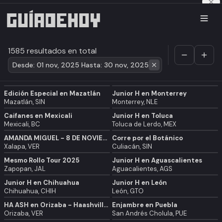
1585 resultados en total
Desde: 01 nov, 2025 Hasta: 30 nov, 2025
Edición Especial en Mazatlán
Junior H en Monterrey
Mazatlán, SIN
Monterrey, NLE
Caifanes en Mexicali
Junior H en Toluca
Mexicali, BC
Toluca de Lerdo, MEX
AMANDA MIGUEL - 8 DE NOVIEMBRE 2025 XALAPA, VER.
Corre por el Botánico
Xalapa, VER
Culiacán, SIN
Mesmo Rollo Tour 2025
Junior H en Aguascalientes
Zapopan, JAL
Aguacalientes, AGS
Junior H en Chihuahua
Junior H en León
Chihuahua, CHIH
León, GTO
HA ASH en Orizaba - Haashville tour
Enjambre en Puebla
Orizaba, VER
San Andrés Cholula, PUE