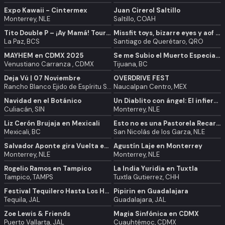
Expo Kawaii - Cintermex
Juan Cirerol Saltillo
Monterrey, NLE
Saltillo, COAH
Tito Double P – ¡Ay Mamá! Tour | La Paz
Missfit toys, bizarre eyes y aof en Qro
La Paz, BCS
Santiago de Querétaro, QRO
MAYHEM en CDMX 2025
Se me Subio el Muerto Especial en Tijuana
Venustiano Carranza , CDMX
Tijuana, BC
Deja Vú | 07 Noviembre
OVERDRIVE FEST
Rancho Blanco Ejido de Espíritu Santo, MEX
Naucalpan Centro, MEX
Navidad en el Botánico
Un Diablito con ángel: El infierno que te vas a gozar
Culiacán, SIN
Monterrey, NLE
Liz Cerón Brujaja en Mexicali
Esto no es una Pastorela Recarga2 en San Nicolas
Mexicali, BC
San Nicolás de los Garza, NLE
Salvador Aponte gira Vuelta en U (Full Band)
Agustín Laje en Monterrey
Monterrey, NLE
Monterrey, NLE
Rogelio Ramos en Tampico
La India Yuridia en Tuxtla
Tampico, TAMPS
Tuxtla Gutierrez, CHH
Festival Tequilero Hasta Los Huesos
Pipirin en Guadalajara
Tequila, JAL
Guadalajara, JAL
Zoe Lewis & Friends
Magia Sinfónica en CDMX
Puerto Vallarta, JAL
Cuauhtémoc, CDMX