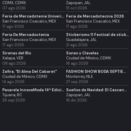
CDMX, CDMX
Zapopan, JAL
07 ago 2026
15 oct 2026
Feria de Mercadotenia Univerisdad Lucerna
Feria de Mercadotecnia 2026
San Francisco Coacalco, MEX
San Francisco Coacalco, MEX
17 ago 2026
17 ago 2026
Feria De Mercadoctenia
Stickerismo 11 Festival de stickers y merch en Via Libertad
San Francisco Coacalco, MEX
Guadalajara, JAL
17 ago 2026
21 ago 2026
Sirenas del Río
Sones y Claveles
Xalapa, VER
Ciudad de México, CDMX
08 ago 2026
16 ago 2026
Zafira, "El Alma Del Cabaret"
FASHION SHOW BODA SEPTIEMBRE 2026
Ciudad de México, CDMX
Monterrey, NLE
14 ago 2026
27 sep 2026
Pasarela InnovaModa 14ª Edición: Concurso de Diseñadores
Sueños de Navidad: El Cascanueces
Tijuana, BC
Zapopan, JAL
26 sep 2026
16 dic 2026