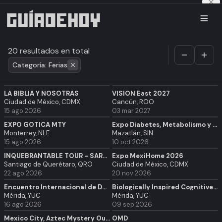
20 resultados en total
Categoría: Ferias
LA BIBLIA Y NOSOTRAS
VISION East 2027
Ciudad de México, CDMX
Cancún, ROO
15 ago 2026
03 mar 2027
EXPO GOTICA MTY
Expo Diabetes, Metabolismo y Obesidad 2026
Monterrey, NLE
Mazatlán, SIN
15 ago 2026
10 oct 2026
INQUEBRANTABLE TOUR - SARAI RIVERA
Expo MexiHome 2026
Santiago de Querétaro, QRO
Ciudad de México, CDMX
22 ago 2026
20 nov 2026
Encuentro Internacional de Danza Española y Flamenco Taam Taam Edición 2026 - Mérida
Biologically Inspired Cognitive Architectures - 2026
Mérida, YUC
Mérida, YUC
16 ago 2026
09 sep 2026
Mexico City, Aztec Mystery Outdoor Exploration Game
OMD