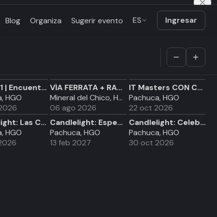
ES
Ingresar
Blog
Organiza
Sugerir evento
trazo 01 | Encuentro de Arquitectura Contemporánea
VÍA FERRATA + RAPPEL (+12)
IT Masters CON CDMX 2026
a, HGO
Mineral del Chico, HGO
Pachuca, HGO
 2026
06 ago 2026
22 oct 2026
Candlelight: Las Cuatro Estaciones de Vivaldi
Candlelight: Especial de San Valentín
Candlelight: Celebrando el Día De Los Muertos
a, HGO
Pachuca, HGO
Pachuca, HGO
2026
13 feb 2027
30 oct 2026