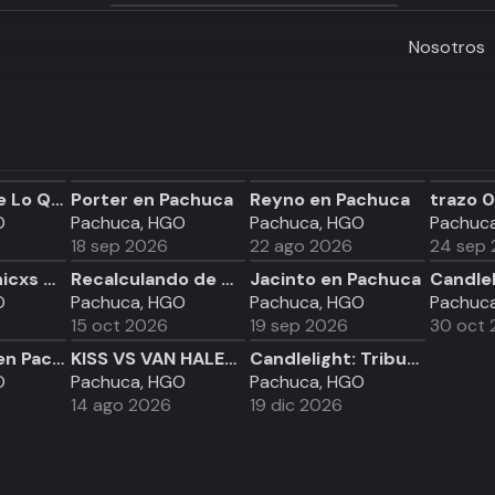
Nosotros
Hablemos De Lo Que No Existe en Pachuca
Porter en Pachuca
Reyno en Pachuca
O
Pachuca, HGO
Pachuca, HGO
Pachuc
18 sep 2026
22 ago 2026
24 sep
Noche de Chicxs en Pachuca
Recalculando de Odin Dupeyron en Pachuca
Jacinto en Pachuca
O
Pachuca, HGO
Pachuca, HGO
Pachuc
15 oct 2026
19 sep 2026
30 oct 
Alex Quiroz en Pachuca
KISS VS VAN HALEN-TRIBUTO PACHUCA
Candlelight: Tributo a Coldplay
O
Pachuca, HGO
Pachuca, HGO
14 ago 2026
19 dic 2026