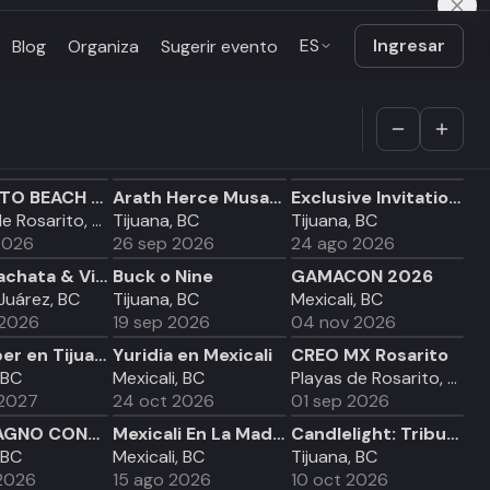
ES
Ingresar
Blog
Organiza
Sugerir evento
ROSARITO BEACH 22 ANNUAL MOTOTCYCLE RUN
Arath Herce Musas en Tour 2026 en Tijuana
Exclusive Invitation: IPT Masterclass & Official Diploma Program | Tijuana
Playas de Rosarito, BC
Tijuana, BC
Tijuana, BC
2026
26 sep 2026
24 ago 2026
Salsa Bachata & Vino THE ROOTS
Buck o Nine
GAMACON 2026
 Juárez, BC
Tijuana, BC
Mexicali, BC
 2026
19 sep 2026
04 nov 2026
Hellripper en Tijuana
Yuridia en Mexicali
CREO MX Rosarito
 BC
Mexicali, BC
Playas de Rosarito, BC
 2027
24 oct 2026
01 sep 2026
5TO MAGNO CONGRESO INODET 2026
Mexicali En La Madre
Candlelight: Tributo a Juan Gabriel
 BC
Mexicali, BC
Tijuana, BC
2026
15 ago 2026
10 oct 2026