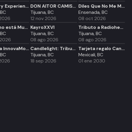
The Jury Experience Algoritmo Mortal
DON AITOR CAMISA DE CUADROS TOUR
Diles Que No Me Maten
 BC
Tijuana, BC
Ensenada, BC
 2026
12 nov 2026
08 oct 2026
Cerati no está Muerto Fest en Tijuana
KayroXXVI
Tributo a Radiohead & Oasis en República Malta
 BC
Tijuana, BC
Tijuana, BC
 2026
08 ago 2026
08 ago 2026
Pasarela InnovaModa 14ª Edición: Concurso de Diseñadores
Candlelight: Tributo a Michael Jackson
Tarjeta regalo Candlelight - Mexicali
 BC
Tijuana, BC
Mexicali, BC
2026
18 sep 2026
01 ene 2030