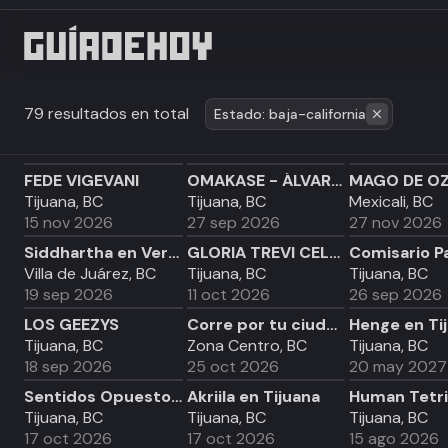
79 resultados en total
Estado: baja-california
FEDE VIGEVANI
OMAKASE - ÁLVARO DÍAZ
Tijuana, BC
Tijuana, BC
Mexicali, BC
15 nov 2026
27 sep 2026
27 nov 2026
Siddhartha en Veracruz
GLORIA TREVI CELEBRATION
Villa de Juárez, BC
Tijuana, BC
Tijuana, BC
19 sep 2026
11 oct 2026
26 sep 2026
LOS GEEZYS
Corre por tu ciudad MIguel Alemán
Henge en Ti
Tijuana, BC
Zona Centro, BC
Tijuana, BC
18 sep 2026
25 oct 2026
20 may 2027
Sentidos Opuestos en Tijuana
Akriila en Tijuana
Tijuana, BC
Tijuana, BC
Tijuana, BC
17 oct 2026
17 oct 2026
15 ago 2026