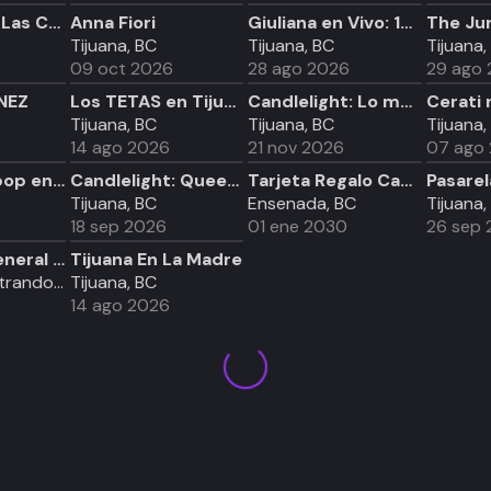
Candlelight: Las Cuatro Estaciones de Vivaldi
Anna Fiori
Giuliana en Vivo: 10 Años - Vinyl Release Concert
Tijuana, BC
Tijuana, BC
Tijuana,
09 oct 2026
28 ago 2026
29 ago
NEZ
Los TETAS en Tijuana
Candlelight: Lo mejor de K-Pop
Tijuana, BC
Tijuana, BC
Tijuana,
14 ago 2026
21 nov 2026
07 ago
Babas tutsipop en Tijuana. (+18)
Candlelight: Queen vs. ABBA
Tarjeta Regalo Candlelight - Ensenada
Tijuana, BC
Ensenada, BC
Tijuana,
18 sep 2026
01 ene 2030
26 sep 
Individual General Baja Beach Fest 2026
Tijuana En La Madre
Rosarito Mostrando, BC
Tijuana, BC
14 ago 2026