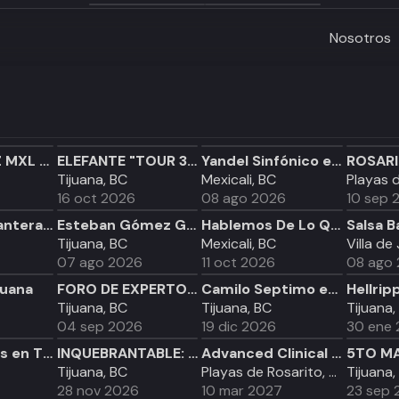
Nosotros
MAGO DE OZ MXL 2026
ELEFANTE "TOUR 30 ANIVERSARIO"
Yandel Sinfónico en Mexicali
Tijuana, BC
Mexicali, BC
16 oct 2026
08 ago 2026
10 sep 
Comisario Pantera y Pastilla en Tijuana
Esteban Gómez González + Vitálico en Tijuana
Hablemos De Lo Que No Existe en Mexicali
Tijuana, BC
Mexicali, BC
Villa de
07 ago 2026
11 oct 2026
08 ago
juana
FORO DE EXPERTOS EN CONTROL DE CALIDAD EN CONSTRUCCIÓN
Camilo Septimo en Tijuana
Tijuana, BC
Tijuana, BC
Tijuana,
04 sep 2026
19 dic 2026
30 ene
Human Tetris en Tijuana
INQUEBRANTABLE: DE MUERTE A VIDA
Advanced Clinical Pearls Forum
Tijuana, BC
Playas de Rosarito, BC
Tijuana,
28 nov 2026
10 mar 2027
23 sep 