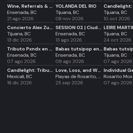
Wine, Referrals & Baja Real Estate
YOLANDA DEL RIO
Ensenada, BC
Tijuana, BC
Tijuana, BC
21 ago 2026
08 nov 2026
10 oct 2026
Concierto Alex Zurdo Tijuana 2026
SESSION 02 | Ciudadano 5.0 - Comunicación, Marketing y Atención.
LEIRE MARTI
Tijuana, BC
Ensenada, BC
Tijuana, BC
13 dic 2026
13 ago 2026
24 oct 2026
Tributo Pxndx en Ensenada
Babas tutsipop en Ensenada (+18)
Ensenada, BC
Ensenada, BC
Tijuana, BC
07 ago 2026
09 ago 2026
07 ago 2026
Candlelight: Tributo a Juan Gabriel
Love, Loss, and What I Wore
Mexicali, BC
Playas de Rosarito, BC
18 dic 2026
25 sep 2026
07 ago 2026