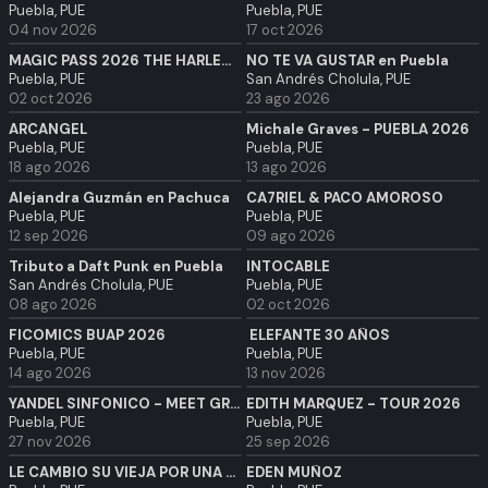
Puebla, PUE
Puebla, PUE
04 nov 2026
17 oct 2026
MAGIC PASS 2026 THE HARLEM GLOBETROTTERS
NO TE VA GUSTAR en Puebla
Puebla, PUE
San Andrés Cholula, PUE
02 oct 2026
23 ago 2026
ARCÁNGEL
Michale Graves - PUEBLA 2026
Puebla, PUE
Puebla, PUE
18 ago 2026
13 ago 2026
Alejandra Guzmán en Pachuca
CA7RIEL & PACO AMOROSO
Puebla, PUE
Puebla, PUE
12 sep 2026
09 ago 2026
Tributo a Daft Punk en Puebla
INTOCABLE
San Andrés Cholula, PUE
Puebla, PUE
08 ago 2026
02 oct 2026
FICOMICS BUAP 2026
ELEFANTE 30 AÑOS
Puebla, PUE
Puebla, PUE
14 ago 2026
13 nov 2026
YANDEL SINFÓNICO - MEET GREET
EDITH MARQUEZ - TOUR 2026
Puebla, PUE
Puebla, PUE
27 nov 2026
25 sep 2026
LE CAMBIO SU VIEJA POR UNA NUEVA
EDÉN MUÑOZ