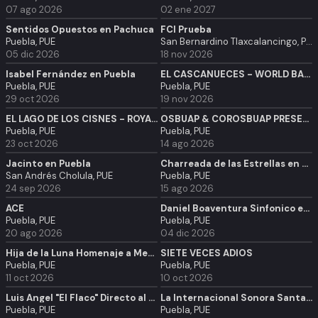
07 ago 2026
02 ene 2027
Sentidos Opuestos en Pachuca
FCI Prueba
Puebla, PUE
San Bernardino Tlaxcalancingo, PUE
05 dic 2026
18 nov 2026
Isabel Fernández en Puebla
EL CASCANUECES - WORLD BALLET TOUR A GOLDBERG COMPANY
Puebla, PUE
Puebla, PUE
29 oct 2026
19 nov 2026
EL LAGO DE LOS CISNES - ROYAL UKRANIAN BALLET
OSBUAP & COROSBUAP PRESENTAN: SINFONIA GAMER
Puebla, PUE
Puebla, PUE
23 oct 2026
14 ago 2026
Jacinto en Puebla
Charreada de las Estrellas en Puebla
San Andrés Cholula, PUE
Puebla, PUE
24 sep 2026
15 ago 2026
ACE
Daniel Boaventura Sinfonico en Puebla
Puebla, PUE
Puebla, PUE
20 ago 2026
04 dic 2026
Hija de la Luna Homenaje a Mecano en Puebla
SIETE VECES ADIOS
Puebla, PUE
Puebla, PUE
11 oct 2026
10 oct 2026
Luis Angel "El Flaco" Directo al Corazón en Puebla
La Internacional Sonora Santanera y La Sonora Dinamita en Puebla
Puebla, PUE
Puebla, PUE