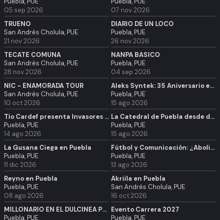
Puebla, PUE
Puebla, PUE
05 sep 2026
07 nov 2026
TRUENO
DIARIO DE UN LOCO
San Andrés Cholula, PUE
Puebla, PUE
21 nov 2026
26 nov 2026
TECATE COMUNA
NANPA BÁSICO
San Andrés Cholula, PUE
Puebla, PUE
28 nov 2026
04 sep 2026
NIC - ENAMORADA TOUR
Aleks Syntek: 35 Aniversario en Pachuca
San Andrés Cholula, PUE
Puebla, PUE
10 oct 2026
15 ago 2026
Tío Cardef presenta Invasores en Puebla
La Catedral de Puebla desde dentro
Puebla, PUE
Puebla, PUE
14 ago 2026
15 ago 2026
La Gusana Ciega en Puebla
Fútbol y Comunicación: ¿Abolir lo mundial?
Puebla, PUE
Puebla, PUE
11 dic 2026
13 ago 2026
Reyno en Puebla
Akriila en Puebla
Puebla, PUE
San Andrés Cholula, PUE
08 ago 2026
16 oct 2026
MILLONARIO EN EL DULCINEA PUEBLA (+18)
Evento Carrera 2027
Puebla, PUE
Puebla, PUE