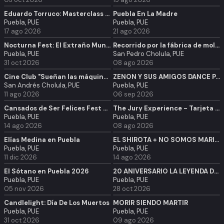
Eduardo Torruco: Masterclass y firma de autógrafos
Puebla En La Madre
Puebla, PUE
Puebla, PUE
17 ago 2026
21 ago 2026
Nocturna Fest: El Extraño Mundo de Jack sinfónico en Puebla
Recorrido por la fábrica de mole de Doña Elena
Puebla, PUE
San Pedro Cholula, PUE
31 oct 2026
08 ago 2026
Cine Club "Sueñan las máquinas con nosotros" Otoño 2026 UDLAP
ZENON Y SUS AMIGOS DANCE PARTY TRIBUTO
San Andrés Cholula, PUE
Puebla, PUE
11 ago 2026
06 sep 2026
Cansados de Ser Felices Fest Puebla
The Jury Experience - Tarjeta Regalo
Puebla, PUE
Puebla, PUE
14 ago 2026
08 ago 2026
Elías Medina en Puebla
EL SHIROTA + NO SOMOS MARINEROS
Puebla, PUE
Puebla, PUE
11 dic 2026
14 ago 2026
El Sótano en Puebla 2026
20 ANIVERSARIO LA LEYENDA DE LA NAHUALA
Puebla, PUE
Puebla, PUE
05 nov 2026
28 oct 2026
Candlelight: Día De Los Muertos
MORIR SIENDO MARTIR
Puebla, PUE
Puebla, PUE
31 oct 2026
09 ago 2026