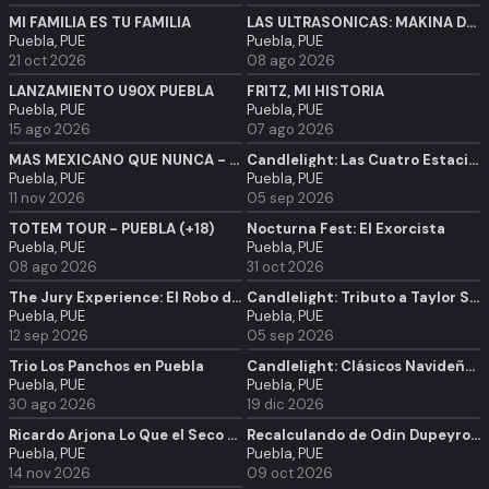
MI FAMILIA ES TU FAMILIA
LAS ULTRASÓNICAS: MÁKINA DE ROCK AND ROLL EN PUEBLA!
Puebla, PUE
Puebla, PUE
21 oct 2026
08 ago 2026
LANZAMIENTO U90X PUEBLA
FRITZ, MI HISTORIA
Puebla, PUE
Puebla, PUE
15 ago 2026
07 ago 2026
MAS MEXICANO QUE NUNCA - MARIACHI VARGAS DE TECALITLAN & BFBUAP
Candlelight: Las Cuatro Estaciones de Vivaldi
Puebla, PUE
Puebla, PUE
11 nov 2026
05 sep 2026
TOTEM TOUR - PUEBLA (+18)
Nocturna Fest: El Exorcista
Puebla, PUE
Puebla, PUE
08 ago 2026
31 oct 2026
The Jury Experience: El Robo de los 20 Millones de Dólares
Candlelight: Tributo a Taylor Swift
Puebla, PUE
Puebla, PUE
12 sep 2026
05 sep 2026
Trio Los Panchos en Puebla
Candlelight: Clásicos Navideños
Puebla, PUE
Puebla, PUE
30 ago 2026
19 dic 2026
Ricardo Arjona Lo Que el Seco No Dijo⬝ - Puebla
Recalculando de Odin Dupeyron en Puebla
Puebla, PUE
Puebla, PUE
14 nov 2026
09 oct 2026