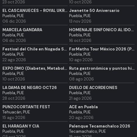
23 oct 2026
10 oct 2026
EL CASCANUECES - ROYAL UKRANIAN BALLET Y OSBUAP
Jeanette 50 Aniversario
Puebla, PUE
Puebla, PUE
06 dic 2026
13 nov 2026
MARCELA GANDARA
HOMENAJE SINFÓNICO AL ÍDOLO DE JUAREZ - EL DIVO ETERNAMENTE TOUR 2026
Puebla, PUE
Puebla, PUE
06 dic 2026
16 oct 2026
Festival del Chile en Nogada Shriner
ForMaths Tour México 2026 (PREESCOLAR) - Puebla
Puebla, PUE
Puebla, PUE
22 ago 2026
10 ago 2026
EXPO DMO (Diabetes, Metabolismo y Obesidad) 2026
Ruta gastronómica y puntos históricos de Puebla
Puebla, PUE
Puebla, PUE
10 oct 2026
08 ago 2026
LA DAMA DE NEGRO OCT26
DUELO DE ACORDEONES
Puebla, PUE
Puebla, PUE
28 oct 2026
21 ago 2026
PUNZOCORTANTE FEST
ACE en Puebla
Tehuacán, PUE
Puebla, PUE
15 ago 2026
20 ago 2026
EL HARAGÁN Y CÍA
Palenque Tecamachalco 2026
Puebla, PUE
Tecamachalco, PUE
03 oct 2026
15 ago 2026