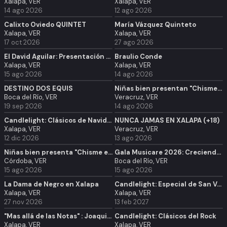
Xalapa, VER
Xalapa, VER
14 ago 2026
12 ago 2026
Calixto Oviedo QUINTET
María Vázquez Quinteto
Xalapa, VER
Xalapa, VER
17 oct 2026
27 ago 2026
El David Aguilar: Presentación de disco “Vigente”
Braulio Conde
Xalapa, VER
Xalapa, VER
15 ago 2026
14 ago 2026
DESTINO DOS EQUIS
Niñas bien presentan "Chisme en tu ciudad" | Comedia | Veracruz
Boca del Río, VER
Veracruz, VER
19 sep 2026
14 ago 2026
Candlelight: Clásicos de Navidad
NUNCA JAMAS EN XALAPA (+18)
Xalapa, VER
Veracruz, VER
12 dic 2026
13 ago 2026
Niñas bien presenta "Chisme en tu ciudad" | Comedia | Córdoba
Gala Musicare 2026: Creciendo con la Música
Córdoba, VER
Boca del Río, VER
15 ago 2026
15 ago 2026
La Dama de Negro en Xalapa
Candlelight: Especial de San Valentín
Xalapa, VER
Xalapa, VER
27 nov 2026
13 feb 2027
"Mas allá de las Notas" : Joaquin Clerch
Candlelight: Clásicos del Rock
Xalapa, VER
Xalapa, VER