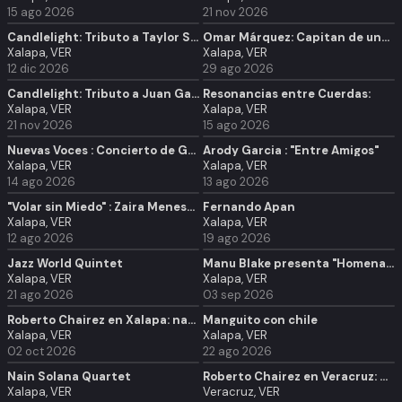
15 ago 2026
21 nov 2026
Candlelight: Tributo a Taylor Swift
Omar Márquez: Capitan de una década
Xalapa, VER
Xalapa, VER
12 dic 2026
29 ago 2026
Candlelight: Tributo a Juan Gabriel
Resonancias entre Cuerdas:
Xalapa, VER
Xalapa, VER
21 nov 2026
15 ago 2026
Nuevas Voces : Concierto de Ganadores
Arody Garcia : "Entre Amigos"
Xalapa, VER
Xalapa, VER
14 ago 2026
13 ago 2026
"Volar sin Miedo" : Zaira Meneses, solos y encontrados
Fernando Apan
Xalapa, VER
Xalapa, VER
12 ago 2026
19 ago 2026
Jazz World Quintet
Manu Blake presenta "Homenaje a Bunbury y Héroes del Silencio" | Xalapa
Xalapa, VER
Xalapa, VER
21 ago 2026
03 sep 2026
Roberto Chairez en Xalapa: nadie es especial
Manguito con chile
Xalapa, VER
Xalapa, VER
02 oct 2026
22 ago 2026
Nain Solana Quartet
Roberto Chairez en Veracruz: nadie es especial
Xalapa, VER
Veracruz, VER