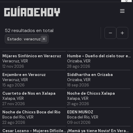
52 resultados en total
Estado: veracruz
Mijares Sinfónico en Veracruz
Humbe - Dueño del cielo tour en Orizaba
Veracruz, VER
Orizaba, VER
12 nov 2026
28 ago 2026
Enjambre en Veracruz
Siddhartha en Orizaba
Veracruz, VER
Orizaba, VER
15 ago 2026
18 sep 2026
Cuarteto de Nos en Xalapa
Noche de Chicxs Xalapa
Xalapa, VER
Xalapa, VER
27 nov 2026
21 ago 2026
Noche de Chicxs Boca del Rio
EDEN MUÑOZ
Boca del Río, VER
Boca del Río, VER
22 ago 2026
09 oct 2026
Cesar Lozano - Mujeres Difíciles, Hombre Complicados
¡Mamá ya tiene Novio! En Veracruz