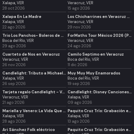
Xalapa, VER
Veracruz, VER
28 oct 2026
15 ago 2026
Xalapa En La Madre
Los Chicharrines en Veracruz - Función 3:00 pm
Xalapa, VER
Veracruz, VER
22 ago 2026
29 nov 2026
Trio Los Panchos- Boleros de Oro en Veracruz
ForMaths Tour México 2026 (PREESCOLAR)- Veracruz
Boca del Río, VER
Veracruz, VER
29 ago 2026
24 ago 2026
Cuarteto de Nos en Veracruz
Camilo Septimo en Veracruz
Veracruz, VER
Boca del Río, VER
26 nov 2026
11 dic 2026
Candlelight: Tributo a Michael Jackson
Muy Muy Muy Enamorados
Xalapa, VER
Boca del Río, VER
26 sep 2026
19 sep 2026
Tarjeta regalo Candlelight - Veracruz
Candlelight: Disney Canciones de Amor
Veracruz, VER
Xalapa, VER
21 ago 2026
09 ago 2026
Mariella y Venero: La Vida Que Nos Tocó
Paquito Cruz Trío: Grabación en vivo (segundo concierto)
Xalapa, VER
Xalapa, VER
28 ago 2026
13 ago 2026
Ari Sánchez Folk eléctrico
Paquito Cruz Trío: Grabación en vivo (primer concierto)