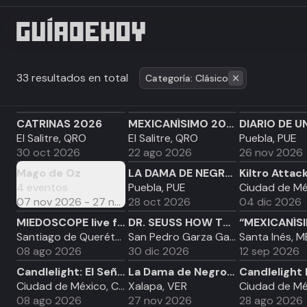
33 resultados en total
Categoría: Clásico
CATRINAS 2026
MEXICANÍSIMO 2026
DIARIO DE U
El Salitre, QRO
El Salitre, QRO
Puebla, PUE
30 oct 2026
22 ago 2026
26 nov 2026
Mago de Oz
GIRA
LA DAMA DE NEGRO OCT26
4
eventos
Puebla, PUE
07 nov 2026 - 27 nov 2026
28 oct 2026
04 dic 2026
MIEDOSCOPE live from Querétaro
DR. SEUSS HOW THE GRINCH
Santiago de Querétaro, QRO
San Pedro Garza García, NLE
Santa Inés, 
08 ago 2026
30 dic 2026
12 sep 2026
Candlelight: El Señor de los Anillos
La Dama de Negro en Xalapa
Ciudad de México, CDMX
Xalapa, VER
08 ago 2026
27 nov 2026
28 ago 2026