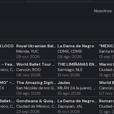
Nosotros
N LOCO
Royal Ukrainian Ballet presenta: "El Lago de los Cisnes" - Mérida
La Dama de Negro
Mérida, YUC
CDMX, CDMX
Santa I
29 oct 2026
08 ago 2026
13 sep 
Kiltro Attack - Fear is a Machine Tour 2026 - Ciudad de Mexico
World Ballet Tour "El Cascanueces" - Cancún - 6 de noviembre
THE LIMIÑANAS EN LA CERVECERIA HÉRCULES
Ciudad de México, CDMX
Cancún, ROO
Santiago, NLE
06 nov 2026
13 nov 2026
13 ago 
“MEXICANÍSIMO" - show ecuestre & mariachi (12 MAYO)
The Amazing Digital Circus El Ultimo Acto en San Nicolás
Jaulas
MEX
San Nicolás de los Garza, NLE
MILÁN 24 la juarez, CDMX
Cancún
09 ago 2026
10 ago 2026
07 nov
Candlelight Ballet: El Lago de los Cisnes
Gondwana & Quique Neira
La Dama de Negro - viernes 16 octubre 19:00 hrs
Ciudad de México, CDMX
Ciudad de México, CDMX
Zapopan, JAL
23 sep 2026
16 oct 2026
12 ago 