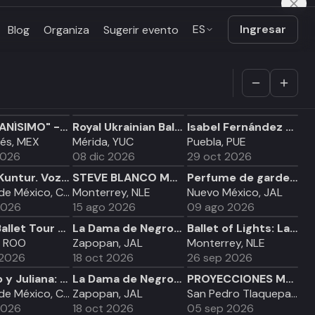
ES
Ingresar
Blog
Organiza
Sugerir evento
“MEXICANÍSIMO" - show ecuestre & mariachi (13 MAYO)
Royal Ukrainian Ballet y La Orquesta Sinfónica del Mayab Presentan: "El Cascanueces" - Mérida
Isabel Fernández en Puebla
nés, MEX
Mérida, YUC
Puebla, PUE
2026
08 dic 2026
29 oct 2026
Warmi Kuntur. Voz escénica para una mujer alada.
STEVE BLANCO MTY
Perfume de gardenia
Ciudad de México, CDMX
Monterrey, NLE
Nuevo México, JAL
2026
15 ago 2026
09 ago 2026
World Ballet Tour "El Cascanueces" - Cancún - 7 de noviembre
La Dama de Negro - domingo 18 octubre 19:45 hrs
Ballet of Lights: La Bella Durmiente en un espectáculo deslumbrante
, ROO
Zapopan, JAL
Monterrey, NLE
 2026
18 oct 2026
26 sep 2026
Romero y Juliana: Un Amor a la Mexicana
La Dama de Negro - domingo 18 octubre 17:00 hrs
PROYECCIONES MALDITAS *Pesadilla en la calle del infierno*
Ciudad de México, CDMX
Zapopan, JAL
San Pedro Tlaquepaque, JAL
2026
18 oct 2026
05 sep 2026