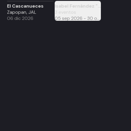
El Cascanueces
Isabel Fernández "Fuera de Luga
GIRA
Zapopan, JAL
3
eventos
06 dic 2026
05 sep 2026 - 30 oct 2026