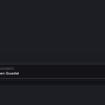
N EVENTO
en Guadalajara...