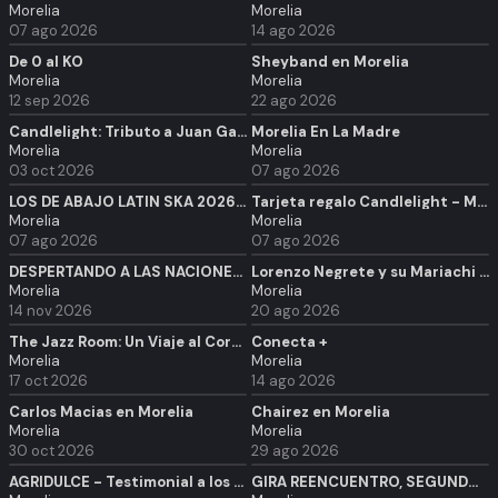
Morelia
Morelia
07 ago 2026
14 ago 2026
De 0 al KO
Sheyband en Morelia
Morelia
Morelia
12 sep 2026
22 ago 2026
Candlelight: Tributo a Juan Gabriel
Morelia En La Madre
Morelia
Morelia
03 oct 2026
07 ago 2026
LOS DE ABAJO LATIN SKA 2026 - MORELIA (+18)
Tarjeta regalo Candlelight - Morelia
Morelia
Morelia
07 ago 2026
07 ago 2026
DESPERTANDO A LAS NACIONES - AL QUE CREE TODO ES POSIBLE
Lorenzo Negrete y su Mariachi en Morelia
Morelia
Morelia
14 nov 2026
20 ago 2026
The Jazz Room: Un Viaje al Corazón de Nueva Orleans
Conecta +
Morelia
Morelia
17 oct 2026
14 ago 2026
Carlos Macias en Morelia
Chairez en Morelia
Morelia
Morelia
30 oct 2026
29 ago 2026
AGRIDULCE - Testimonial a los 30´s. Dédalos Artes Escénicas, Sonora, México
GIRA REENCUENTRO, SEGUNDO CONCIERTO. OBDULIA CAFÉ RESTAURANTE, MORELIA