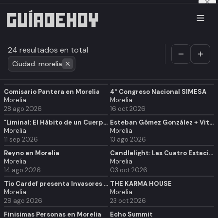
24 resultados en total
Ciudad: morelia
Comisario Pantera en Morelia
4° Congreso Nacional SIMESA
Morelia
Morelia
28 ago 2026
16 oct 2026
"Liminal: El Hábito de un Cuerpo Ausente" - Colectiva Tres Piedras
Esteban Gómez González + Vitálico en Morelia
Morelia
Morelia
11 sep 2026
13 ago 2026
Reyno en Morelia
Candlelight: Las Cuatro Estaciones de Vivaldi
Morelia
Morelia
14 ago 2026
03 oct 2026
Tío Cardef presenta Invasores en Morelia
THE KARMA HOUSE
Morelia
Morelia
29 ago 2026
23 oct 2026
Finisimas Personas en Morelia
Echo Summit