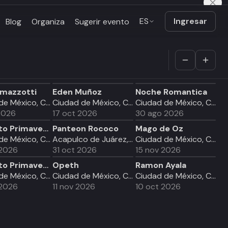
ES
Ingresar
Blog
Organiza
Sugerir evento
amazzotti
Eden Muñoz
Noche Romantica
Ciudad de México, CDMX
Ciudad de México, CDMX
Ciudad de México, CDMX
2026
17 oct 2026
30 ago 2026
Conjunto Primavera
Panteon Rococo
Mago de Oz
Ciudad de México, CDMX
Acapulco de Juárez, GRO
Ciudad de México, CDMX
 2026
31 oct 2026
15 nov 2026
Conjunto Primavera
Opeth
Ramon Ayala
Ciudad de México, CDMX
Ciudad de México, CDMX
Ciudad de México, CDMX
 2026
11 nov 2026
10 oct 2026