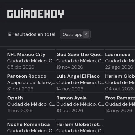
18 resultados en total
Oasis app
NFL Mexico City
God Save the Queen
Lacrimosa
Ciudad de México, CDMX
Ciudad de México, CDMX
05 dic 2026
19 nov 2026
22 ago 2026
Panteon Rococo
Luis Angel El Flaco
Acapulco de Juárez, GRO
Ciudad de México, CDMX
31 oct 2026
14 nov 2026
04 oct 2026
Opeth
Ramon Ayala
Eros Ramazz
Ciudad de México, CDMX
Ciudad de México, CDMX
11 nov 2026
10 oct 2026
14 nov 2026
Noche Romantica
Harlem Globetrotters
Ciudad de México, CDMX
Ciudad de México, CDMX