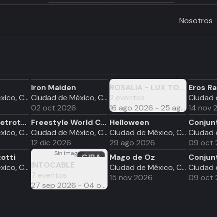
Nosotros
Iron Maiden
ROSALÍA - LUX TOUR
GIRA
Eros R
Ciudad de México, CDMX
Ciudad de México, CDMX
2
eventos
02 oct 2026
16 ago 2026 - 25 ago 2026
14 nov 
Harlem Globetrotters
Freestyle World Cup
Helloween
Ciudad de México, CDMX
Ciudad de México, CDMX
Ciudad de México, CDMX
12 dic 2026
29 ago 2026
09 oct
Sin imagen
otti
GIRA
Mago de Oz
INTOCABLE
Ciudad de México, CDMX
Ciudad de México, CDMX
7
eventos
15 nov 2026
09 oct
27 sep 2026 - 04 oct 2026