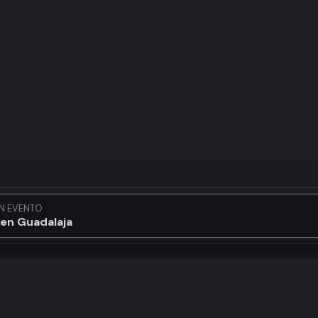
N EVENTO
en Guadalajara...