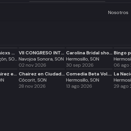
Nosotros
Noche de Chicxs en Mazatlán
VII CONGRESO INTERNACIONAL ADVENTISTA DE TECNOLOGIA
Carolina Bridal shower
Bingo p
Ciudad Obregón, SON
Navojoa Sonora, SON
Hermosillo, SON
Hermosi
02 nov 2026
30 sep 2026
06 ago
Roberto Chairez en Hermosillo
Chairez en Ciudad Obregón
Comedia Beta Vol. 2
ON
Cócorit, SON
Hermosillo, SON
Hermosi
28 nov 2026
13 ago 2026
29 ago