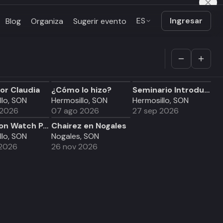
ES
Ingresar
Blog
Organiza
Sugerir evento
or Claudia
¿Cómo lo hizo?
Seminario Introductorio a la Psicología Holokinética
llo, SON
Hermosillo, SON
Hermosillo, SON
 2026
07 ago 2026
27 sep 2026
La Nacion Watch Party 2026
Chairez en Nogales
llo, SON
Nogales, SON
 2026
26 nov 2026