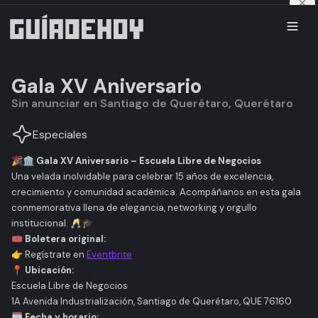
⁠Gala XV Aniversario
Sin anunciar en Santiago de Querétaro, Querétaro
Especiales
🎉🏛️
Gala XV Aniversario – Escuela Libre de Negocios
Una velada inolvidable para celebrar 15 años de excelencia,
crecimiento y comunidad académica. Acompáñanos en esta gala
conmemorativa llena de elegancia, networking y orgullo
institucional. 🥂🎓
🎟️
Boletera original:
👉 Regístrate en
Eventbrite
📍
Ubicación:
Escuela Libre de Negocios
1A Avenida Industrialización, Santiago de Querétaro, QUE 76160
🗓️
Fecha y horario: