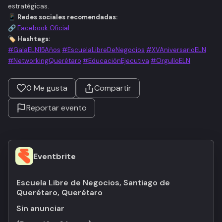
estratégicas.
📱
Redes sociales recomendadas:
🔗
Facebook Oficial
🏷️
Hashtags:
#GalaELN15Años
#EscuelaLibreDeNegocios
#XVAniversarioELN
#NetworkingQuerétaro
#EducaciónEjecutiva
#OrgulloELN
0
Me gusta
Compartir
Reportar evento
Eventbrite
Escuela Libre de Negocios, Santiago de
Querétaro, Querétaro
Sin anunciar