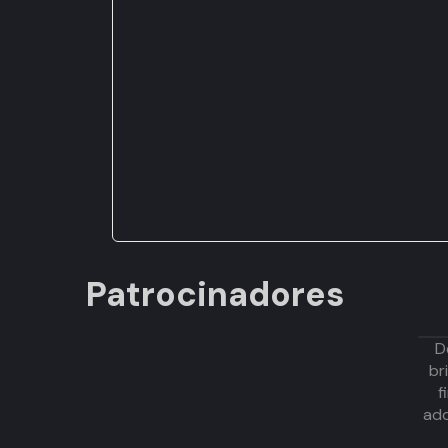
Patrocinadores
D
br
f
adq