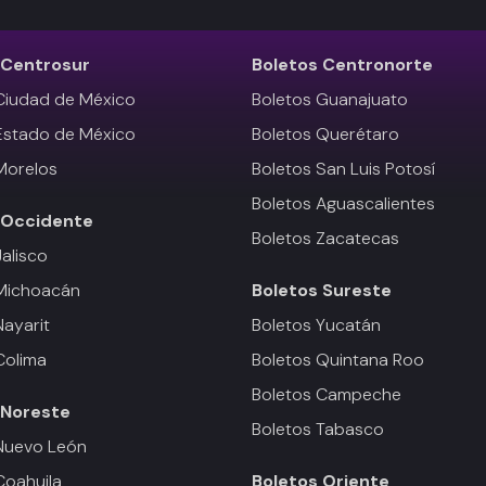
Centrosur
Boletos
Centronorte
Ciudad de México
Boletos Guanajuato
Estado de México
Boletos Querétaro
Morelos
Boletos San Luis Potosí
Boletos Aguascalientes
Occidente
Boletos Zacatecas
Jalisco
 Michoacán
Boletos
Sureste
Nayarit
Boletos Yucatán
Colima
Boletos Quintana Roo
Boletos Campeche
Noreste
Boletos Tabasco
Nuevo León
Coahuila
Boletos
Oriente