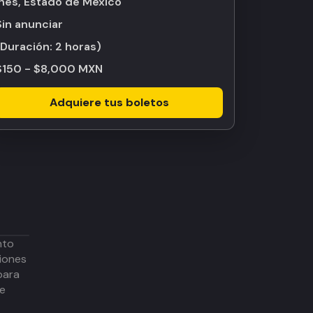
Inés, Estado de México
Sin anunciar
(Duración:
2 horas
)
$150 - $8,000 MXN
Adquiere tus boletos
nto
iones
para
de