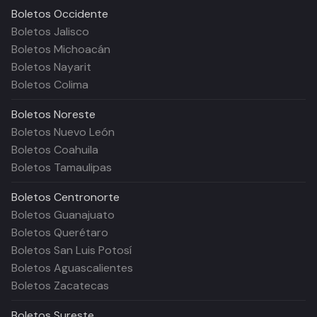
Boletos
Occidente
Boletos Jalisco
Boletos Michoacán
Boletos Nayarit
Boletos Colima
Boletos
Noreste
Boletos Nuevo León
Boletos Coahuila
Boletos Tamaulipas
Boletos
Centronorte
Boletos Guanajuato
Boletos Querétaro
Boletos San Luis Potosí
Boletos Aguascalientes
Boletos Zacatecas
Boletos
Sureste