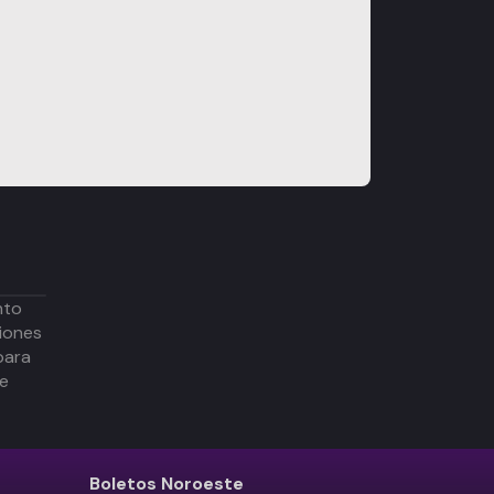
nto
iones
para
de
Boletos
Noroeste