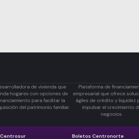
esarrolladora de vivienda que
Plataforma de financiamie
inda hogares con opciones de
empresarial que ofrece soluc
inanciamiento para facilitar la
ágiles de crédito y liquidez 
uisición del patrimonio familiar.
impulsar el crecimiento 
negocios.
Centrosur
Boletos
Centronorte