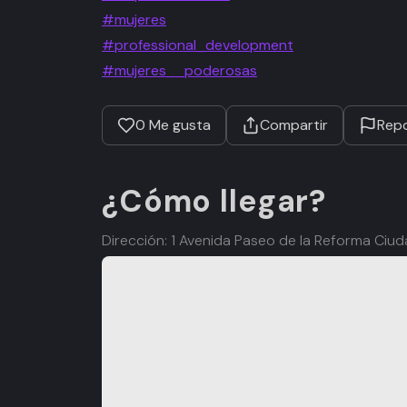
#mujeres
#professional_development
#mujeres__poderosas
0
Me gusta
Compartir
Repo
¿Cómo llegar?
Dirección: 1 Avenida Paseo de la Reforma Ci