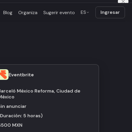
ES
Ingresar
Blog
Organiza
Sugerir evento
Eventbrite
Barceló México Reforma, Ciudad de
México
Sin anunciar
(Duración:
5 horas
)
$500 MXN