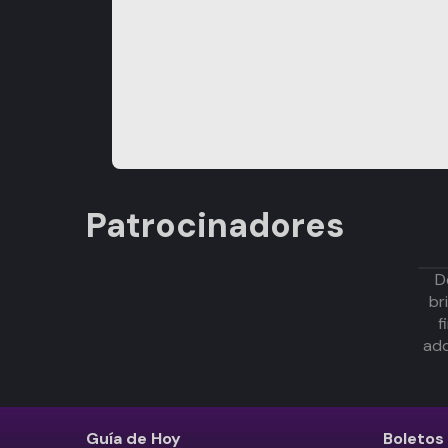
Patrocinadores
D
br
f
adq
Guía de Hoy
Boletos