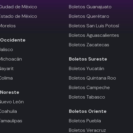
Ciudad de México
Boletos Guanajuato
Estado de México
Boletos Querétaro
Morelos
Boletos San Luis Potosí
Boletos Aguascalientes
Occidente
Boletos Zacatecas
Jalisco
 Michoacán
Boletos
Sureste
Nayarit
Boletos Yucatán
Colima
Boletos Quintana Roo
Boletos Campeche
Noreste
Boletos Tabasco
Nuevo León
Coahuila
Boletos
Oriente
Tamaulipas
Boletos Puebla
Boletos Veracruz