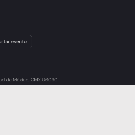
rtar evento
udad de México, CMX 06030