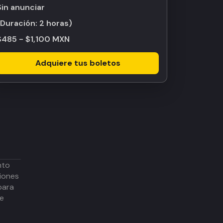
Sin anunciar
(Duración:
2 horas
)
$485 - $1,100 MXN
Adquiere tus boletos
nto
iones
para
de