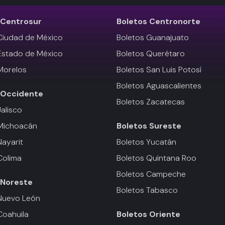
Centrosur
Boletos
Centronorte
Ciudad de México
Boletos Guanajuato
Estado de México
Boletos Querétaro
Morelos
Boletos San Luis Potosí
Boletos Aguascalientes
Occidente
Boletos Zacatecas
Jalisco
 Michoacán
Boletos
Sureste
Nayarit
Boletos Yucatán
Colima
Boletos Quintana Roo
Boletos Campeche
Noreste
Boletos Tabasco
Nuevo León
Coahuila
Boletos
Oriente