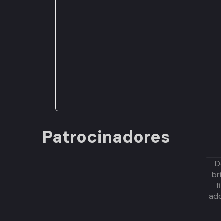
Patrocinadores
D
br
f
adq