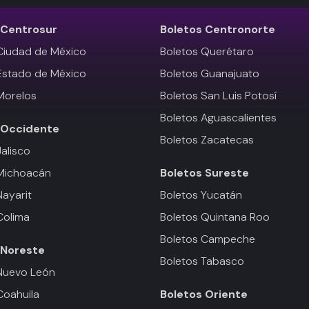
Centrosur
Boletos
Centronorte
Ciudad de México
Boletos Querétaro
Estado de México
Boletos Guanajuato
Morelos
Boletos San Luis Potosí
Boletos Aguascalientes
Occidente
Boletos Zacatecas
Jalisco
 Michoacán
Boletos
Sureste
Nayarit
Boletos Yucatán
Colima
Boletos Quintana Roo
Boletos Campeche
Noreste
Boletos Tabasco
Nuevo León
Coahuila
Boletos
Oriente