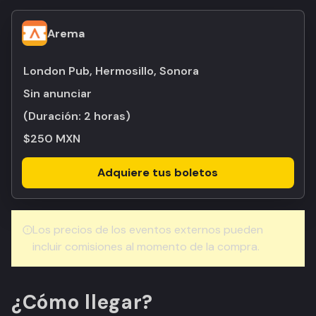
Arema
London Pub, Hermosillo, Sonora
Sin anunciar
(Duración:
2 horas
)
$250 MXN
Adquiere tus boletos
Los precios de los eventos externos pueden
incluir comisiones al momento de la compra.
¿Cómo llegar?