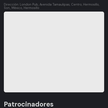
Dirección: London Pub, Avenida Tamaulipas, Centro, Hermosillo,
Son., México, Hermosillo
Patrocinadores