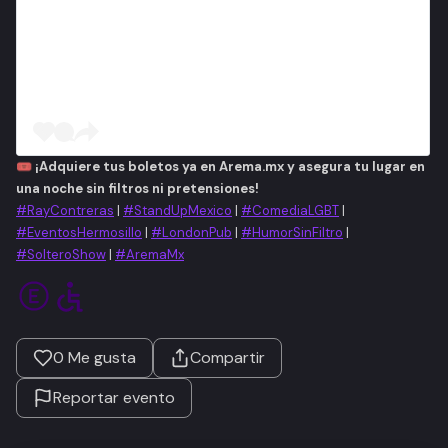
🎟️
¡Adquiere tus boletos ya en Arema.mx y asegura tu lugar en
una noche sin filtros ni pretensiones!
#RayContreras
|
#StandUpMexico
|
#ComediaLGBT
|
#EventosHermosillo
|
#LondonPub
|
#HumorSinFiltro
|
#SolteroShow
|
#AremaMx
0
Me gusta
Compartir
Reportar evento