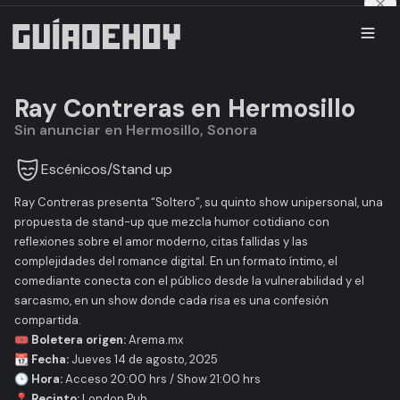
Ray Contreras en Hermosillo
Sin anunciar en Hermosillo, Sonora
Escénicos
/
Stand up
Ray Contreras presenta
“Soltero”
, su quinto show unipersonal, una
propuesta de stand-up que mezcla humor cotidiano con
reflexiones sobre el amor moderno, citas fallidas y las
complejidades del romance digital. En un formato íntimo, el
comediante conecta con el público desde la vulnerabilidad y el
sarcasmo, en un show donde cada risa es una confesión
compartida.
🎟️ Boletera origen:
Arema.mx
📆 Fecha:
Jueves 14 de agosto, 2025
🕒 Hora:
Acceso 20:00 hrs / Show 21:00 hrs
📍 Recinto:
London Pub