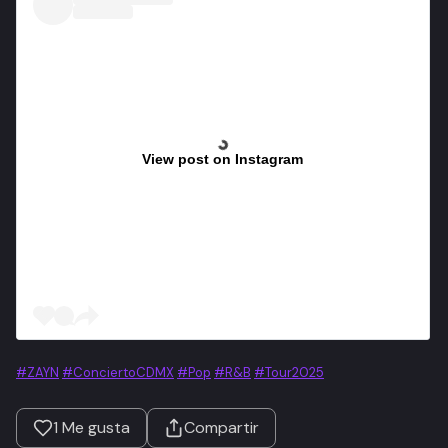
View post on Instagram
#ZAYN
#ConciertoCDMX
#Pop
#R&B
#Tour2025
1
Me gusta
Compartir