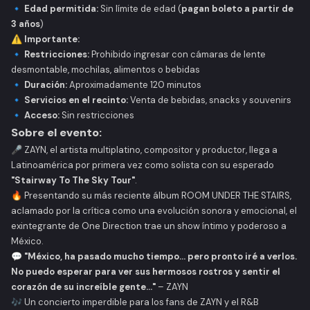
🔹
Edad permitida:
Sin límite de edad (
pagan boleto a partir de
3 años
)
⚠
Importante:
🔹
Restricciones:
Prohibido ingresar con cámaras de lente
desmontable, mochilas, alimentos o bebidas
🔹
Duración:
Aproximadamente 120 minutos
🔹
Servicios en el recinto:
Venta de bebidas, snacks y souvenirs
🔹
Acceso:
Sin restricciones
Sobre el evento:
🎤 ZAYN, el artista multiplatino, compositor y productor, llega a
Latinoamérica por primera vez como solista con su esperado
"Stairway To The Sky Tour"
.
🔥 Presentando su más reciente álbum
ROOM UNDER THE STAIRS
,
aclamado por la crítica como una evolución sonora y emocional, el
exintegrante de One Direction trae un show íntimo y poderoso a
México.
💬
"México, ha pasado mucho tiempo... pero pronto iré a verlos.
No puedo esperar para ver sus hermosos rostros y sentir el
corazón de su increíble gente..."
– ZAYN
🎶 Un concierto imperdible para los fans de ZAYN y el R&B