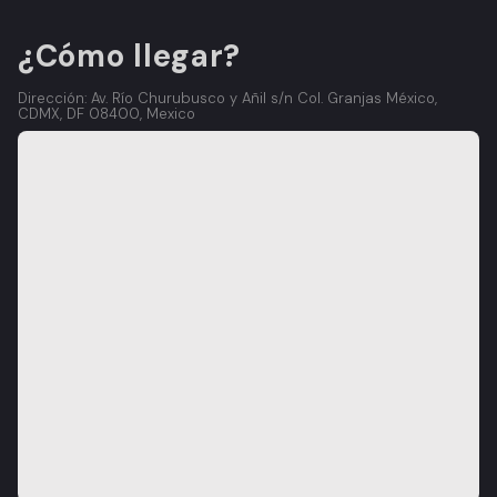
¿Cómo llegar?
Dirección: Av. Río Churubusco y Añil s/n Col. Granjas México,
CDMX, DF 08400, Mexico