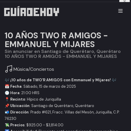
10 AÑOS TWO R AMIGOS -
EMMANUEL Y MIJARES
Sin anunciar en Santiago de Querétaro, Querétaro
10 AÑOS TWO R AMIGOS - EMMANUEL Y MIJARES
Música
/
Conciertos
🎶
¡10 años de TWO'R AMIGOS con Emmanuel y Mijares!
🎶
📅
Fecha
: Sábado, 15 de marzo de 2025
🕘
Hora
: 21:00 HRS
📍
Recinto
: Hípico de Juriquilla
📌
Ubicación
: Santiago de Querétaro, Querétaro
📬
Dirección
: Prado #621, Fracc. Villas del Mesón, Juriquilla, C.P.
76230
💸
Precios
: $925.00 - $3,814.00