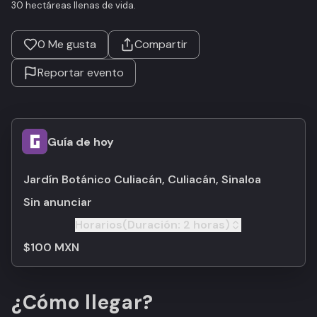
30 hectáreas llenas de vida.
0
Me gusta
Compartir
Reportar evento
Guía de hoy
Jardín Botánico Culiacán, Culiacán, Sinaloa
Sin anunciar
Horarios
(Duración:
2 horas
)
Toggle
$100 MXN
¿Cómo llegar?