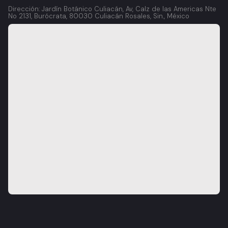
Dirección: Jardín Botánico Culiacán, Av, Calz de las Americas Nte
No 2131, Burócrata, 80030 Culiacán Rosales, Sin., México