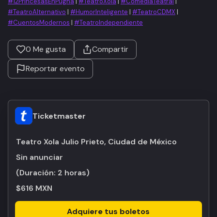
#12PrincesasEnPugna
|
#TeatroXola
|
#ComediaTeatral
|
#TeatroAlternativo
|
#HumorInteligente
|
#TeatroCDMX
|
#CuentosModernos
|
#TeatroIndependiente
0
Me gusta
Compartir
Reportar evento
Ticketmaster
Teatro Xola Julio Prieto, Ciudad de México
Sin anunciar
(Duración:
2 horas
)
$616 MXN
Adquiere tus boletos