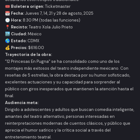
🎟️ Boletera origen:
Ticketmaster
📆 Fecha:
Jueves 7, 14, 21 y 28 de agosto, 2025
🕒 Hora:
8:30 PM (todas las funciones)
📍 Recinto:
Teatro Xola Julio Prieto
🏙️ Ciudad:
México
🌎 Estado:
CDMX
💰 Precios:
$616.00
Trayectoria de la obra:
"12 Princesas En Pugna" se ha consolidado como uno de los
montajes más exitosos del teatro independiente mexicano. Con
reseñas de 5 estrellas, la obra destaca por su humor sofisticado,
excelentes actuaciones y su capacidad para sorprender al
público con giros inesperados que mantienen la atención hasta el
final.
Audiencia meta:
Dirigido a adolescentes y adultos que buscan comedia inteligente,
amantes del teatro alternativo, personas interesadas en
reinterpretaciones modernas de cuentos clásicos, y público que
aprecia el humor satírico y la crítica social a través del
entretenimiento teatral.