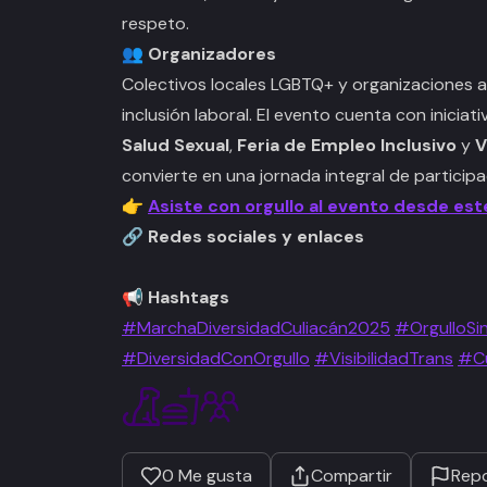
respeto.
👥 Organizadores
Colectivos locales LGBTQ+ y organizaciones 
inclusión laboral. El evento cuenta con inicia
Salud Sexual
,
Feria de Empleo Inclusivo
y
V
convierte en una jornada integral de particip
👉
Asiste con orgullo al evento desde est
🔗 Redes sociales y enlaces
📢 Hashtags
#MarchaDiversidadCuliacán2025
#OrgulloSi
#DiversidadConOrgullo
#VisibilidadTrans
#Cu
0
Me gusta
Compartir
Repo