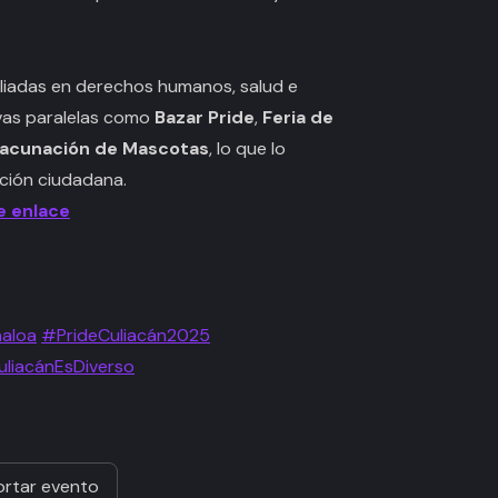
aliadas en derechos humanos, salud e
tivas paralelas como
Bazar Pride
,
Feria de
acunación de Mascotas
, lo que lo
ación ciudadana.
e enlace
naloa
#PrideCuliacán2025
liacánEsDiverso
rtar evento