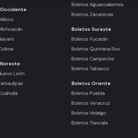
Boletos Aguascalientes
Occidente
Boletos Zacatecas
Jalisco
 Michoacán
Boletos
Sureste
Nayarit
Boletos Yucatán
Colima
Boletos Quintana Roo
Boletos Campeche
Noreste
Boletos Tabasco
Nuevo León
Tamaulipas
Boletos
Oriente
Coahuila
Boletos Puebla
Boletos Veracruz
Boletos Hidalgo
Boletos Tlaxcala