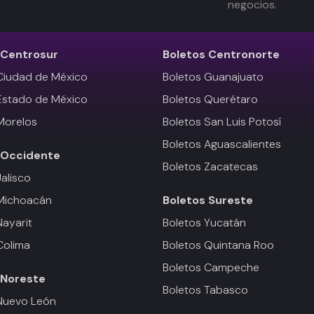
negocios.
Centrosur
Boletos
Centronorte
Ciudad de México
Boletos Guanajuato
Estado de México
Boletos Querétaro
Morelos
Boletos San Luis Potosí
Boletos Aguascalientes
Occidente
Boletos Zacatecas
Jalisco
 Michoacán
Boletos
Sureste
Nayarit
Boletos Yucatán
Colima
Boletos Quintana Roo
Boletos Campeche
Noreste
Boletos Tabasco
Nuevo León