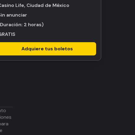
Casino Life, Ciudad de México
Sin anunciar
(Duración:
2 horas
)
GRATIS
Adquiere tus boletos
nto
iones
para
de