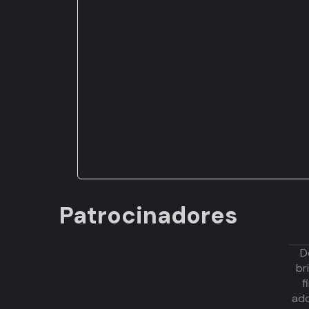
Patrocinadores
D
br
f
adq