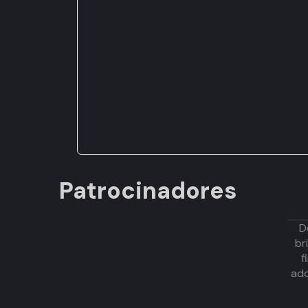
Patrocinadores
D
br
f
adq