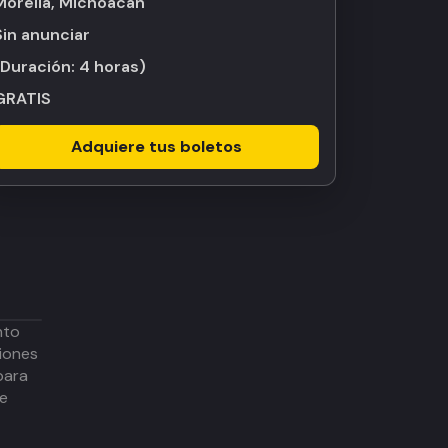
Morelia, Michoacán
Sin anunciar
(Duración:
4 horas
)
GRATIS
Adquiere tus boletos
nto
iones
para
de