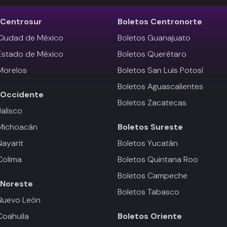
Centrosur
Boletos
Centronorte
Ciudad de México
Boletos Guanajuato
Estado de México
Boletos Querétaro
Morelos
Boletos San Luis Potosí
Boletos Aguascalientes
Occidente
Boletos Zacatecas
Jalisco
 Michoacán
Boletos
Sureste
Nayarit
Boletos Yucatán
Colima
Boletos Quintana Roo
Boletos Campeche
Noreste
Boletos Tabasco
Nuevo León
Coahuila
Boletos
Oriente