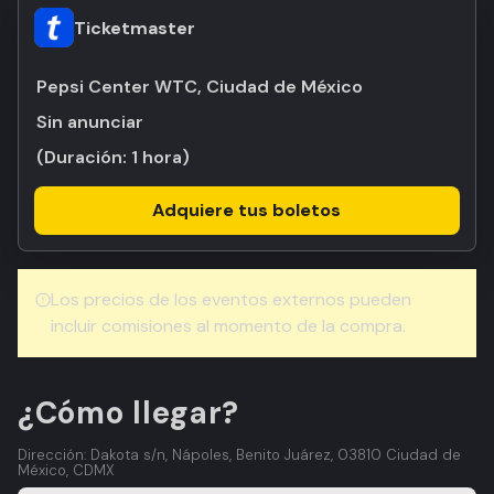
Ticketmaster
Pepsi Center WTC, Ciudad de México
Sin anunciar
(Duración:
1 hora
)
Adquiere tus boletos
Los precios de los eventos externos pueden
incluir comisiones al momento de la compra.
¿Cómo llegar?
Dirección: Dakota s/n, Nápoles, Benito Juárez, 03810 Ciudad de
México, CDMX