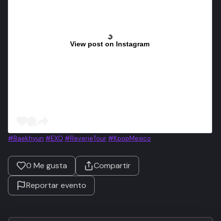
View post on Instagram
#Baekhyun
#EXO
#ReverieTour
#KpopMexico
0
Me gusta
Compartir
Reportar evento