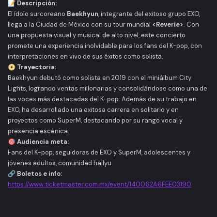
📝
Descripción:
El ídolo surcoreano
Baekhyun
, integrante del exitoso grupo EXO,
llega a la Ciudad de México con su tour mundial
<Reverie>
. Con
una propuesta visual y musical de alto nivel, este concierto
promete una experiencia inolvidable para los fans del K-pop, con
interpretaciones en vivo de sus éxitos como solista.
📀
Trayectoria:
Baekhyun debutó como solista en 2019 con el miniálbum
City
Lights
, logrando ventas millonarias y consolidándose como una de
las voces más destacadas del K-pop. Además de su trabajo en
EXO, ha desarrollado una exitosa carrera en solitario y en
proyectos como SuperM, destacando por su rango vocal y
presencia escénica.
🎯
Audiencia meta:
Fans del K-pop, seguidoras de EXO y SuperM, adolescentes y
jóvenes adultos, comunidad hallyu.
🔗
Boletos e info:
https://www.ticketmaster.com.mx/event/140062A6FEE03190