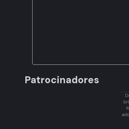
Patrocinadores
D
br
f
adq