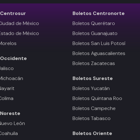
Centrosur
Boletos
Centronorte
Ciudad de México
Boletos Querétaro
Estado de México
Boletos Guanajuato
Morelos
Boletos San Luis Potosí
Boletos Aguascalientes
Occidente
Boletos Zacatecas
Jalisco
 Michoacán
Boletos
Sureste
Nayarit
Boletos Yucatán
Colima
Boletos Quintana Roo
Boletos Campeche
Noreste
Boletos Tabasco
Nuevo León
Coahuila
Boletos
Oriente