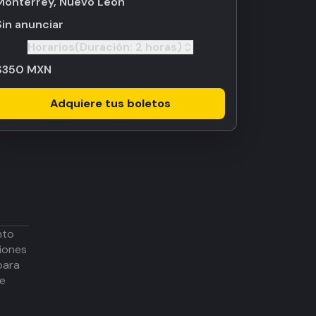
Monterrey, Nuevo León
Sin anunciar
Horarios
(Duración:
2 horas
)
Toggle
$350 MXN
Adquiere tus boletos
nto
iones
para
de