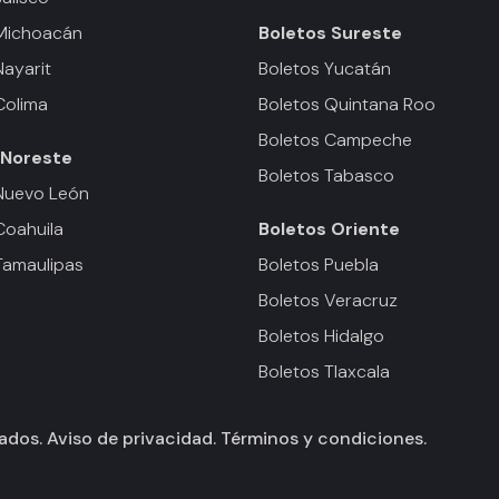
 Michoacán
Boletos
Sureste
Nayarit
Boletos Yucatán
Colima
Boletos Quintana Roo
Boletos Campeche
Noreste
Boletos Tabasco
Nuevo León
Coahuila
Boletos
Oriente
Tamaulipas
Boletos Puebla
Boletos Veracruz
Boletos Hidalgo
Boletos Tlaxcala
vados.
Aviso de privacidad.
Términos y condiciones.