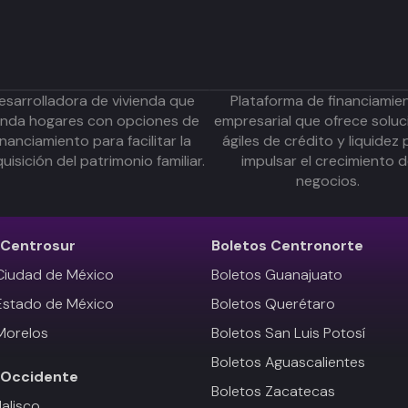
esarrolladora de vivienda que
Plataforma de financiamie
inda hogares con opciones de
empresarial que ofrece soluc
inanciamiento para facilitar la
ágiles de crédito y liquidez 
uisición del patrimonio familiar.
impulsar el crecimiento 
negocios.
Centrosur
Boletos
Centronorte
Ciudad de México
Boletos Guanajuato
Estado de México
Boletos Querétaro
Morelos
Boletos San Luis Potosí
Boletos Aguascalientes
Occidente
Boletos Zacatecas
Jalisco