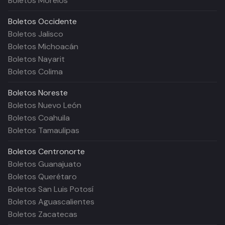
Boletos Morelos
Boletos
Occidente
Boletos Jalisco
Boletos Michoacán
Boletos Nayarit
Boletos Colima
Boletos
Noreste
Boletos Nuevo León
Boletos Coahuila
Boletos Tamaulipas
Boletos
Centronorte
Boletos Guanajuato
Boletos Querétaro
Boletos San Luis Potosí
Boletos Aguascalientes
Boletos Zacatecas