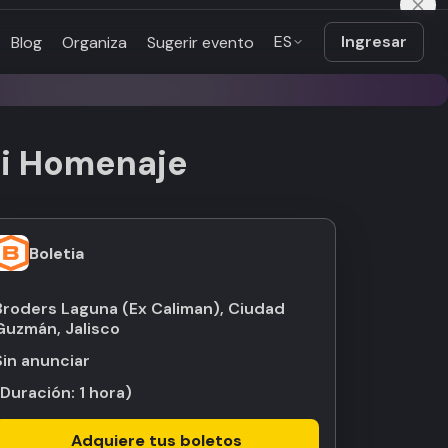
ES
Ingresar
Blog
Organiza
Sugerir evento
ti Homenaje
Boletia
Broders Laguna (Ex Caliman), Ciudad
Guzmán, Jalisco
Sin anunciar
(Duración:
1 hora
)
Adquiere tus boletos