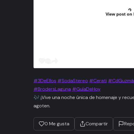
View post on
#3DeEllos
#SodaStereo
#Cerati
#CdGuzmá
#BrodersLaguna
#GuíaDeHoy
🎶 ¡Vive una noche única de homenaje y recu
agoten.
0
Me gusta
Compartir
Repo