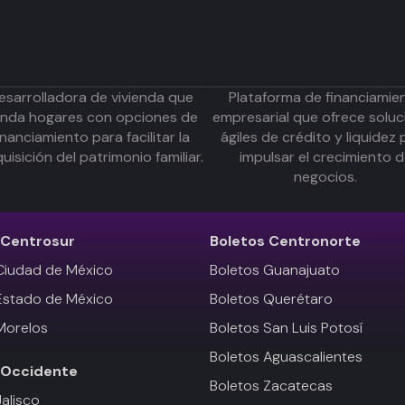
esarrolladora de vivienda que
Plataforma de financiamie
inda hogares con opciones de
empresarial que ofrece soluc
inanciamiento para facilitar la
ágiles de crédito y liquidez 
uisición del patrimonio familiar.
impulsar el crecimiento 
negocios.
Centrosur
Boletos
Centronorte
Ciudad de México
Boletos Guanajuato
Estado de México
Boletos Querétaro
Morelos
Boletos San Luis Potosí
Boletos Aguascalientes
Occidente
Boletos Zacatecas
Jalisco