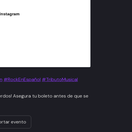
 Instagram
n
#RockEnEspañol
#TributoMusical
erdos! Asegura tu boleto antes de que se
rtar evento