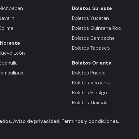
 Michoacán
Boletos
Sureste
Nayarit
Boletos Yucatán
Colima
Boletos Quintana Roo
Boletos Campeche
Noreste
Boletos Tabasco
Nuevo León
Coahuila
Boletos
Oriente
Tamaulipas
Boletos Puebla
Boletos Veracruz
Boletos Hidalgo
Boletos Tlaxcala
vados.
Aviso de privacidad.
Términos y condiciones.