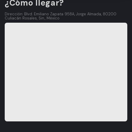
¿Cómo llegar?
Dirección: Blvd. Emiliano Zapata 958A, Jorge Almada, 80200
Culiacán Rosales, Sin., México