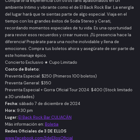
Comparte la experiencia con otros fans apasionados en un
ambiente íntimo y vibrante como el de El Back Rock Bar. La energía
del lugar hará que te sientas parte de algo especial. Viaja en el
tiempo con los grandes éxitos de Soda Stereo y Cerati,
recordando momentos especiales de tu vida. Es una oportunidad
para revivir esos recuerdos y crear nuevos. ¡Tú presencia hace la
diferencia! Prepárate para una noche inolvidable y llena de
emociones. Compra tus boletos ahora y asegúrate de ser parte de
este homenaje épico.
Concierto Exclusivo ★ Cupo Limitado
Costo de Boleto:
Preventa Especial: $250 (Primeros 100 boletos)
Preventa General: $350
Preventa Especial + Gorra Oficial Tour 2024: $400 (Stock limitado
a 30 unidades)
Fecha:
sábado
7 de diciembre de 2024
Hora:
9:30 pm
Lugar:
El Back Rock Bar CULIACÁN
Más información en:
Boletia
Redes Oficiales de 3 DE ELLOS
www.facebook.com/3deEllosOficial