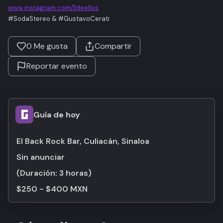
www.instagram.com/3deellos
#SodaStereo & #GustavoCerati
0
Me gusta
Compartir
Reportar evento
Guía de hoy
El Back Rock Bar, Culiacán, Sinaloa
Sin anunciar
(Duración:
3 horas
)
$250 - $400 MXN