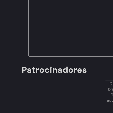
Patrocinadores
D
br
f
adq