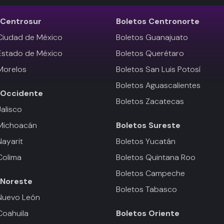
Centrosur
Boletos
Centronorte
Ciudad de México
Boletos Guanajuato
Estado de México
Boletos Querétaro
Morelos
Boletos San Luis Potosí
Boletos Aguascalientes
Occidente
Boletos Zacatecas
Jalisco
 Michoacán
Boletos
Sureste
Nayarit
Boletos Yucatán
Colima
Boletos Quintana Roo
Boletos Campeche
Noreste
Boletos Tabasco
Nuevo León
Coahuila
Boletos
Oriente