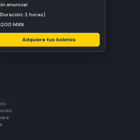
Sin anunciar
(Duración:
2 horas
)
$200 MXN
Adquiere tus boletos
nto
iones
para
de