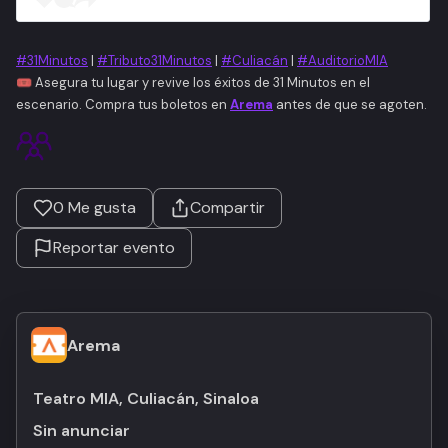
#31Minutos
|
#Tributo31Minutos
|
#Culiacán
|
#AuditorioMIA
🎟️ Asegura tu lugar y revive los éxitos de
31 Minutos
en el
escenario. Compra tus boletos en
Arema
antes de que se agoten.
0
Me gusta
Compartir
Reportar evento
Arema
Teatro MIA, Culiacán, Sinaloa
Sin anunciar