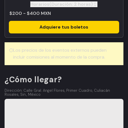
Horarios
(Duración:
2 horas
)
Toggle
$200 - $400 MXN
Adquiere tus boletos
Los precios de los eventos externos pueden
incluir comisiones al momento de la compra.
¿Cómo llegar?
Dirección: Calle Gral. Angel Flores, Primer Cuadro, Culiacán
Rosales, Sin., México