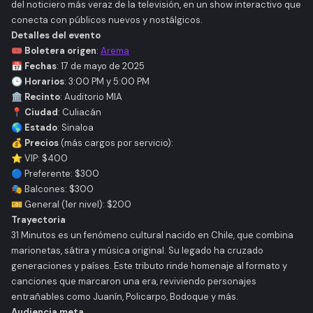
del noticiero más veraz de la televisión, en un show interactivo que
conecta con públicos nuevos y nostálgicos.
Detalles del evento
🎟️
Boletera origen
:
Arema
📅
Fechas
: 17 de mayo de 2025
🕒
Horarios
: 3:00 PM y 5:00 PM
🏛️
Recinto
: Auditorio MIA
📍
Ciudad
: Culiacán
🌎
Estado
: Sinaloa
💰
Precios
(más cargos por servicio):
⭐ VIP: $400
🔵 Preferente: $300
🎭 Balcones: $300
🎫 General (1er nivel): $200
Trayectoria
31 Minutos
es un fenómeno cultural nacido en Chile, que combina
marionetas, sátira y música original. Su legado ha cruzado
generaciones y países. Este tributo rinde homenaje al formato y
canciones que marcaron una era, reviviendo personajes
entrañables como Juanín, Policarpo, Bodoque y más.
Audiencia meta