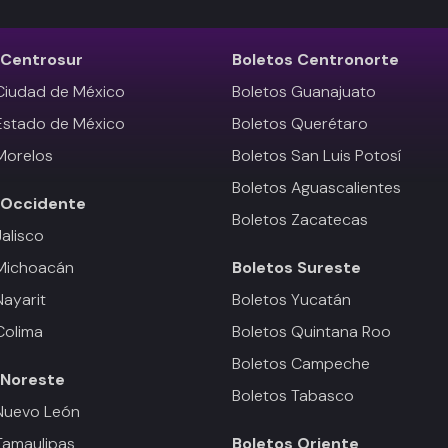
Centrosur
Boletos
Centronorte
Ciudad de México
Boletos Guanajuato
Estado de México
Boletos Querétaro
Morelos
Boletos San Luis Potosí
Boletos Aguascalientes
Occidente
Boletos Zacatecas
Jalisco
 Michoacán
Boletos
Sureste
Nayarit
Boletos Yucatán
Colima
Boletos Quintana Roo
Boletos Campeche
Noreste
Boletos Tabasco
Nuevo León
Tamaulipas
Boletos
Oriente