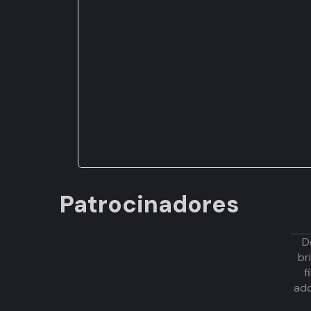
Patrocinadores
D
br
f
adq