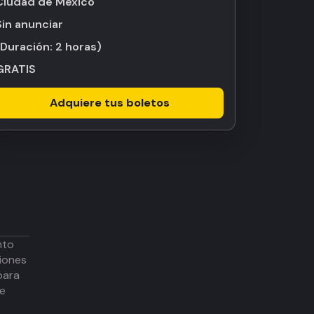
Ciudad de México
Sin anunciar
(Duración:
2 horas
)
GRATIS
Adquiere tus boletos
nto
iones
para
de