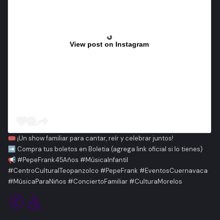
View post on Instagram
🎟 ¡Un show familiar para cantar, reír y celebrar juntos!
➡️ Compra tus boletos en Boletia
(agrega link oficial si lo tienes)
📢 #PepeFrank45Años #MúsicaInfantil
#CentroCulturalTeopanzolco #PepeFrank #EventosCuernavaca
#MúsicaParaNiños #ConciertoFamiliar #CulturaMorelos