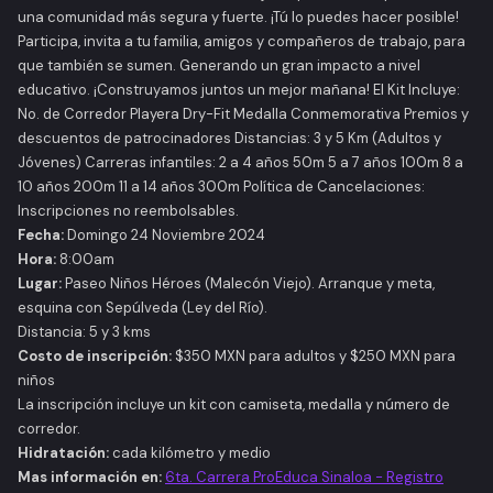
una comunidad más segura y fuerte. ¡Tú lo puedes hacer posible!
Participa, invita a tu familia, amigos y compañeros de trabajo, para
que también se sumen. Generando un gran impacto a nivel
educativo. ¡Construyamos juntos un mejor mañana! El Kit Incluye:
No. de Corredor Playera Dry-Fit Medalla Conmemorativa Premios y
descuentos de patrocinadores Distancias: 3 y 5 Km (Adultos y
Jóvenes) Carreras infantiles: 2 a 4 años 50m 5 a 7 años 100m 8 a
10 años 200m 11 a 14 años 300m Política de Cancelaciones:
Inscripciones no reembolsables.
Fecha:
Domingo 24 Noviembre 2024
Hora:
8:00am
Lugar:
Paseo Niños Héroes (Malecón Viejo). Arranque y meta,
esquina con Sepúlveda (Ley del Río).
Distancia: 5 y 3 kms
Costo de inscripción:
$350 MXN para adultos y $250 MXN para
niños
La inscripción incluye un kit con camiseta, medalla y número de
corredor.
Hidratación:
cada kilómetro y medio
Mas información en:
6ta. Carrera ProEduca Sinaloa - Registro