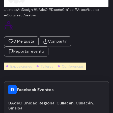
#LincesArtDesign #UAdeO #DiseñoGráfico #ArtesVisuales
#CongresoCreativo
0
Me gusta
Compartir
Reportar evento
Exposiciones
Talleres
Conferencias
Facebook Eventos
UAdeO Unidad Regional Culiacán, Culiacán,
Sinaloa