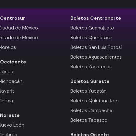
Centrosur
Boletos
Centronorte
Ciudad de México
Boletos Guanajuato
Estado de México
Boletos Querétaro
Morelos
Boletos San Luis Potosí
Boletos Aguascalientes
Occidente
Boletos Zacatecas
Jalisco
 Michoacán
Boletos
Sureste
Nayarit
Boletos Yucatán
Colima
Boletos Quintana Roo
Boletos Campeche
Noreste
Boletos Tabasco
Nuevo León
Coahuila
Boletos
Oriente