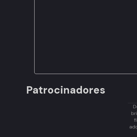
Patrocinadores
D
br
f
adq