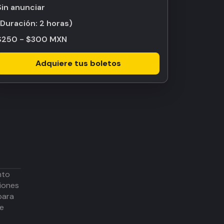
Sin anunciar
(Duración:
2 horas
)
$250 - $300 MXN
Adquiere tus boletos
nto
iones
para
de