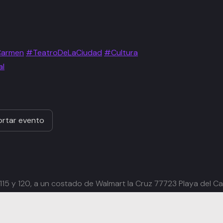
Carmen
#TeatroDeLaCiudad
#Cultura
al
rtar evento
 115 y 120, a un costado de Walmart la Cruz 77723 Playa del C