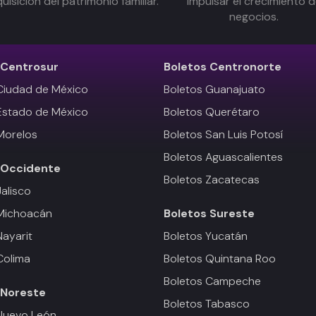
uisición del patrimonio familiar.
impulsar el crecimiento 
negocios.
Centrosur
Boletos
Centronorte
Ciudad de México
Boletos Guanajuato
Estado de México
Boletos Querétaro
Morelos
Boletos San Luis Potosí
Boletos Aguascalientes
Occidente
Boletos Zacatecas
Jalisco
 Michoacán
Boletos
Sureste
Nayarit
Boletos Yucatán
Colima
Boletos Quintana Roo
Boletos Campeche
Noreste
Boletos Tabasco
Nuevo León