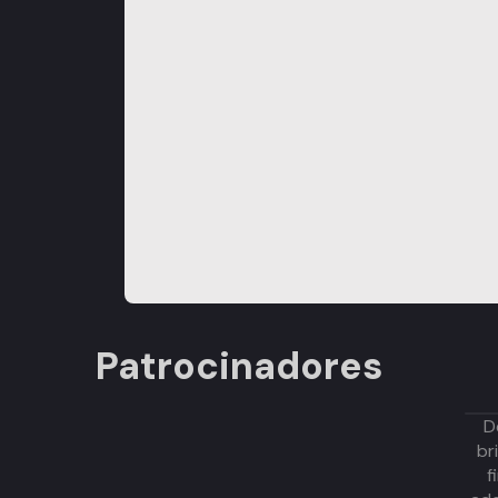
Patrocinadores
D
br
f