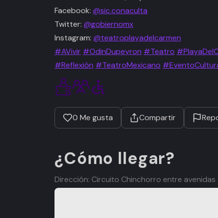
Facebook:
@sic.conaculta
Twitter:
@gobiernomx
Instagram:
@teatroplayadelcarmen
#AVivir
#OdinDupeyron
#Teatro
#PlayaDel
#Reflexión
#TeatroMexicano
#EventoCultur
0
Me gusta
Compartir
Repo
¿Cómo llegar?
Dirección: Circuito Chinchorro entre avenidas