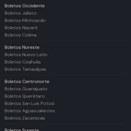
Boletos
Occidente
Boletos Jalisco
Boletos Michoacán
Boletos Nayarit
Boletos Colima
Boletos
Noreste
Boletos Nuevo León
Boletos Coahuila
Boletos Tamaulipas
Boletos
Centronorte
Boletos Guanajuato
Boletos Querétaro
Boletos San Luis Potosí
Boletos Aguascalientes
Boletos Zacatecas
Boletos
Sureste