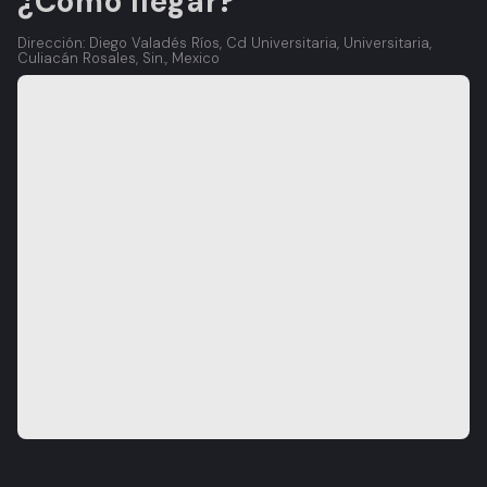
¿Cómo llegar?
Dirección: Diego Valadés Ríos, Cd Universitaria, Universitaria,
Culiacán Rosales, Sin., Mexico