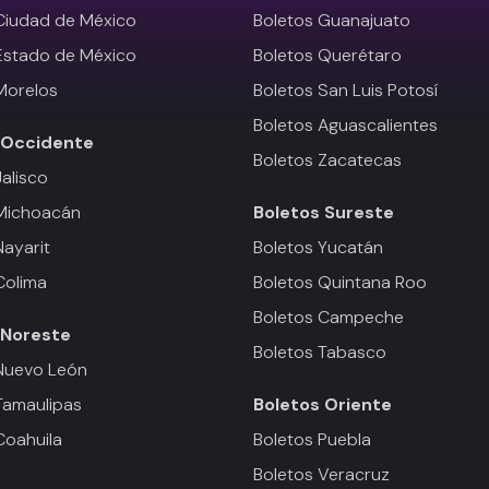
Ciudad de México
Boletos Guanajuato
Estado de México
Boletos Querétaro
Morelos
Boletos San Luis Potosí
Boletos Aguascalientes
Occidente
Boletos Zacatecas
Jalisco
 Michoacán
Boletos
Sureste
Nayarit
Boletos Yucatán
Colima
Boletos Quintana Roo
Boletos Campeche
Noreste
Boletos Tabasco
Nuevo León
Tamaulipas
Boletos
Oriente
Coahuila
Boletos Puebla
Boletos Veracruz