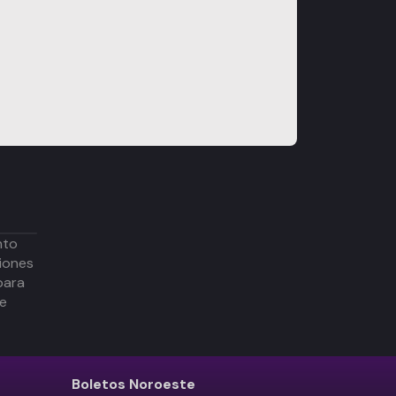
nto
iones
para
de
Boletos
Noroeste