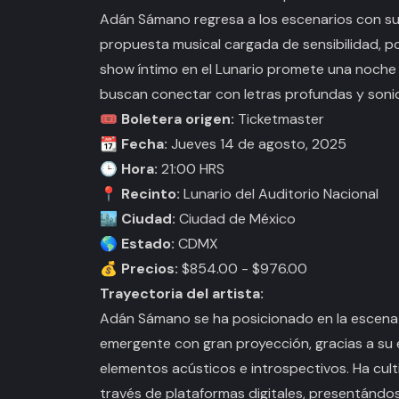
Adán Sámano regresa a los escenarios con s
propuesta musical cargada de sensibilidad, p
show íntimo en el Lunario promete una noche 
buscan conectar con letras profundas y son
🎟️ Boletera origen:
Ticketmaster
📆 Fecha:
Jueves 14 de agosto, 2025
🕒 Hora:
21:00 HRS
📍 Recinto:
Lunario del Auditorio Nacional
🏙️ Ciudad:
Ciudad de México
🌎 Estado:
CDMX
💰 Precios:
$854.00 - $976.00
Trayectoria del artista:
Adán Sámano se ha posicionado en la escena
emergente con gran proyección, gracias a su 
elementos acústicos e introspectivos. Ha cul
través de plataformas digitales, presentándos