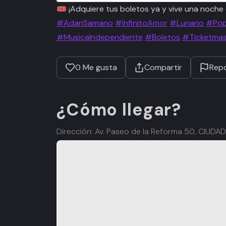
🎟️ ¡Adquiere tus boletos ya y vive una noche 
#AdanSamano
#InfinitoAmor
#Lunario
#Pop
#MusicaIndependiente
#Boletos
#Ticketma
0
Me gusta
Compartir
Repo
¿Cómo llegar?
Dirección: Av. Paseo de la Reforma 50, CIUD