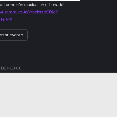
de conexión musical en el Lunario!
Alternativo
#ConciertoCDMX
sterMX
rtar evento
AD DE MÉXICO