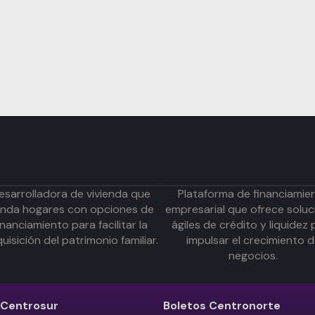
esarrolladora de vivienda que
Plataforma de financiamie
inda hogares con opciones de
empresarial que ofrece soluc
inanciamiento para facilitar la
ágiles de crédito y liquidez 
uisición del patrimonio familiar.
impulsar el crecimiento 
negocios.
Centrosur
Boletos
Centronorte