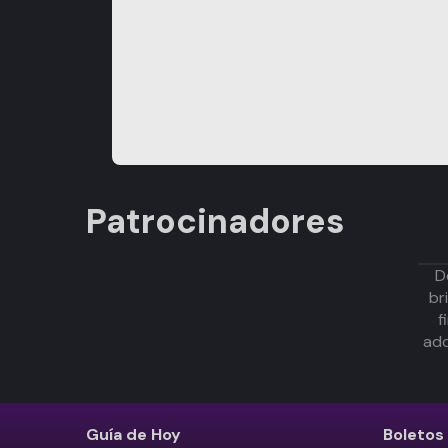
Patrocinadores
D
br
f
adq
Guía de Hoy
Boletos