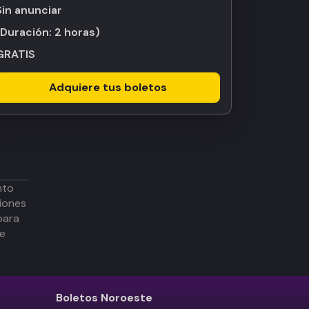
Sin anunciar
(Duración:
2 horas
)
GRATIS
Adquiere tus boletos
nto
iones
para
de
Boletos
Noroeste