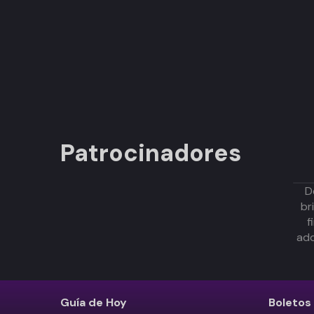
Patrocinadores
D
br
f
adq
Guía de Hoy
Boletos