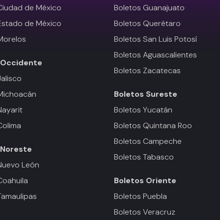
Ciudad de México
Boletos Guanajuato
Estado de México
Boletos Querétaro
Morelos
Boletos San Luis Potosí
Boletos Aguascalientes
Occidente
Boletos Zacatecas
Jalisco
 Michoacán
Boletos
Sureste
Nayarit
Boletos Yucatán
Colima
Boletos Quintana Roo
Boletos Campeche
Noreste
Boletos Tabasco
Nuevo León
Coahuila
Boletos
Oriente
Tamaulipas
Boletos Puebla
Boletos Veracruz