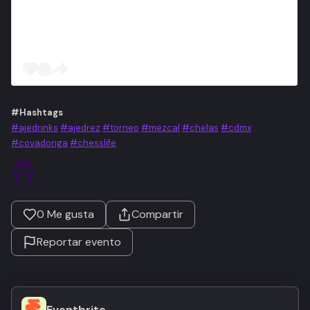
#Hashtags
#ajedrinks
#ajedrez
#torneo
#mezcal
#chelas
#cdmx
#covadonga
#chesslife
0
Me gusta
Compartir
Reportar evento
Eventbrite