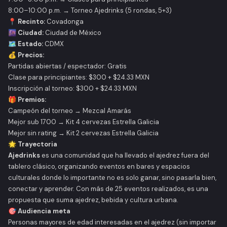
8:00–10:00 p.m. → Torneo Ajedrinks (5 rondas, 5+3)
📍 Recinto:
Covadonga
🌆 Ciudad:
Ciudad de México
🗺️ Estado:
CDMX
💰 Precios:
Partidas abiertas / espectador: Gratis
Clase para principiantes: $300 + $24.33 MXN
Inscripción al torneo: $300 + $24.33 MXN
🎁 Premios:
Campeón del torneo → Mezcal Amarás
Mejor sub 1700 → Kit 4 cervezas Estrella Galicia
Mejor sin rating → Kit 2 cervezas Estrella Galicia
🌟 Trayectoria
Ajedrinks
es una comunidad que ha llevado el ajedrez fuera del
tablero clásico, organizando eventos en bares y espacios
culturales donde lo importante no es solo ganar, sino pasarla bien,
conectar y aprender. Con más de 25 eventos realizados, es una
propuesta que suma ajedrez, bebida y cultura urbana.
🎯 Audiencia meta
Personas mayores de edad interesadas en el ajedrez (sin importar