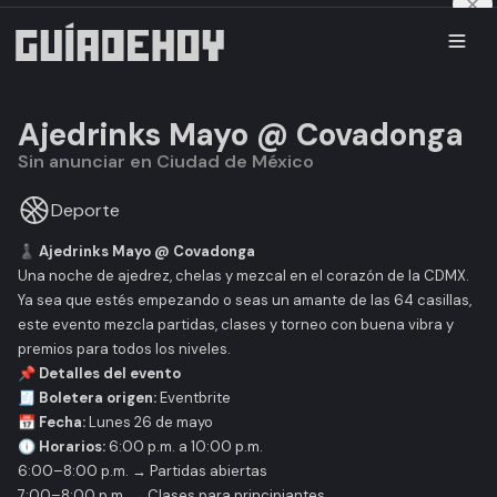
Ajedrinks Mayo @ Covadonga
Sin anunciar en Ciudad de México
Deporte
♟️ Ajedrinks Mayo @ Covadonga
Una noche de ajedrez, chelas y mezcal en el corazón de la CDMX.
Ya sea que estés empezando o seas un amante de las 64 casillas,
este evento mezcla partidas, clases y torneo con buena vibra y
premios para todos los niveles.
📌 Detalles del evento
🧾 Boletera origen:
Eventbrite
📅 Fecha:
Lunes 26 de mayo
🕕 Horarios:
6:00 p.m. a 10:00 p.m.
6:00–8:00 p.m. → Partidas abiertas
7:00–8:00 p.m. → Clases para principiantes