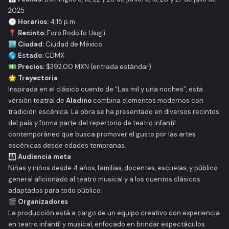
2025
🕒
Horarios:
4:15 p.m.
📍
Recinto:
Foro Rodolfo Usigli
🏙️
Ciudad:
Ciudad de México
🌎
Estado:
CDMX
💵
Precios:
$392.00 MXN (entrada estándar)
🌟 Trayectoria
Inspirada en el clásico cuento de “Las mil y una noches”, esta
versión teatral de
Aladino
combina elementos modernos con
tradición escénica. La obra se ha presentado en diversos recintos
del país y forma parte del repertorio de teatro infantil
contemporáneo que busca promover el gusto por las artes
escénicas desde edades tempranas.
👨‍👩‍👧 Audiencia meta
Niñas y niños desde 4 años, familias, docentes, escuelas, y público
general aficionado al teatro musical y a los cuentos clásicos
adaptados para todo público.
🎬 Organizadores
La producción está a cargo de un equipo creativo con experiencia
en teatro infantil y musical, enfocado en brindar espectáculos