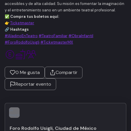
accesibles y de alta calidad. Su misión es fomentar la imaginación
y el entretenimiento sano en un ambiente teatral profesional.
✅ Compra tus boletos aquí:
👉
Ticketmaster
🔗 Hashtags
#AladinoEnTeatro
#TeatroFamiliar
#ObraInfantil
#ForoRodolfoUsigli
#TicketmasterMX
0
Me gusta
Compartir
Reportar evento
Sin
imagen
Foro Rodolfo Usigli, Ciudad de México