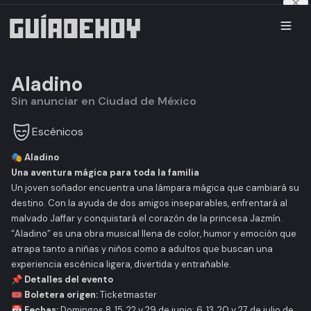
Aladino
Sin anunciar en Ciudad de México
Escénicos
🎭 Aladino
Una aventura mágica para toda la familia
Un joven soñador encuentra una lámpara mágica que cambiará su
destino. Con la ayuda de dos amigos inseparables, enfrentará al
malvado Jaffar y conquistará el corazón de la princesa Jazmín.
“Aladino” es una obra musical llena de color, humor y emoción que
atrapa tanto a niñas y niños como a adultos que buscan una
experiencia escénica ligera, divertida y entrañable.
📌 Detalles del evento
🎟️
Boletera origen:
Ticketmaster
📅
Fechas:
Domingos 8, 15, 22 y 29 de junio; 6, 13, 20 y 27 de julio de