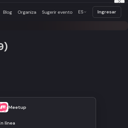
ES
Ingresar
Blog
Organiza
Sugerir evento
9)
Meetup
En línea