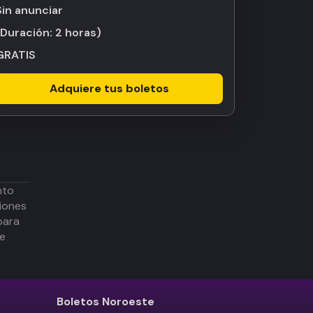
Sin anunciar
(Duración:
2 horas
)
GRATIS
Adquiere tus boletos
nto
iones
para
de
Boletos
Noroeste