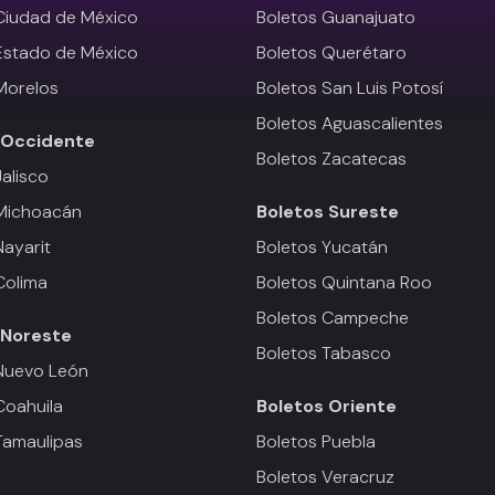
Ciudad de México
Boletos Guanajuato
Estado de México
Boletos Querétaro
Morelos
Boletos San Luis Potosí
Boletos Aguascalientes
Occidente
Boletos Zacatecas
Jalisco
 Michoacán
Boletos
Sureste
Nayarit
Boletos Yucatán
Colima
Boletos Quintana Roo
Boletos Campeche
Noreste
Boletos Tabasco
Nuevo León
Coahuila
Boletos
Oriente
Tamaulipas
Boletos Puebla
Boletos Veracruz