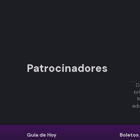
Patrocinadores
D
br
f
adq
Guía de Hoy
Boletos