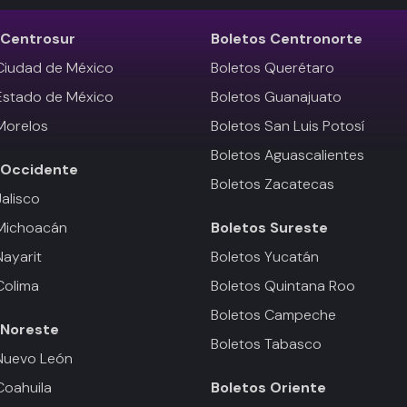
Centrosur
Boletos
Centronorte
Ciudad de México
Boletos Querétaro
Estado de México
Boletos Guanajuato
Morelos
Boletos San Luis Potosí
Boletos Aguascalientes
Occidente
Boletos Zacatecas
Jalisco
 Michoacán
Boletos
Sureste
Nayarit
Boletos Yucatán
Colima
Boletos Quintana Roo
Boletos Campeche
Noreste
Boletos Tabasco
Nuevo León
Coahuila
Boletos
Oriente