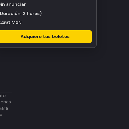
Sin anunciar
(Duración:
2 horas
)
$450 MXN
Adquiere tus boletos
nto
iones
para
de