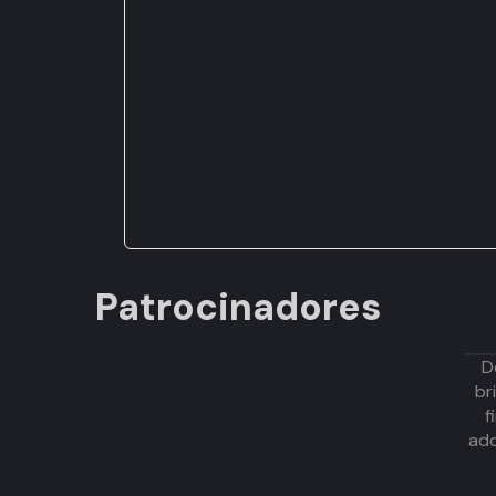
Patrocinadores
D
br
f
adq