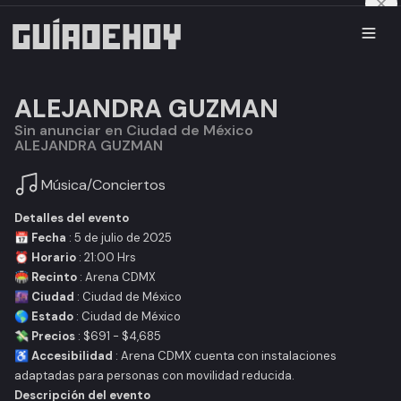
ALEJANDRA GUZMAN
Sin anunciar en Ciudad de México
ALEJANDRA GUZMAN
Música
/
Conciertos
Detalles del evento
📅
Fecha
: 5 de julio de 2025
⏰
Horario
: 21:00 Hrs
🏟️
Recinto
: Arena CDMX
🌆
Ciudad
: Ciudad de México
🌎
Estado
: Ciudad de México
💸
Precios
: $691 - $4,685
♿
Accesibilidad
: Arena CDMX cuenta con instalaciones
adaptadas para personas con movilidad reducida.
Descripción del evento