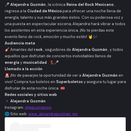
🎤
Alejandra Guzmán
, la icónica
Reina del Rock Mexicano
,
regresa a la
Ciudad de México
para ofrecer una noche llena de
energía, talento y sus más grandes éxitos. Con su poderosa voz y
una puesta en espectacular escena, Alejandra hará vibrar a todos
los asistentes en esta experiencia única. ¡No te pierdas este
evento lleno de rock, emoción y mucho estilo! 🤘🎶
Audiencia meta
🎸 Amantes del
rock
, seguidores de
Alejandra Guzmán
, y todos
aquellos que disfrutan de conciertos inolvidables llenos de
energía
y
musicalidad
. 💃🎤
Llamado a la acción
🚨 ¡No de pasarjes la oportunidad de ver a
Alejandra Guzmán
en
vivo! Compra tus boletos en
Superboletos
y asegura tu lugar para
disfrutar de esta noche única. 🎟️
Redes sociales y sitios web
🔹
Alejandra Guzmán
Instagram:
@laguzmanmx
🌐 Sitio web:
www .alejandraguzman .mx