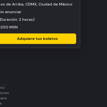
Los de Arriba, CDMX, Ciudad de México
Sin anunciar
(Duración:
2 horas
)
$250 MXN
Adquiere tus boletos
nto
iones
para
de