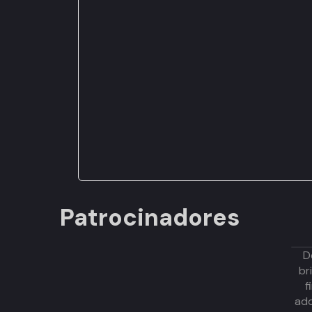
Patrocinadores
D
br
f
adq