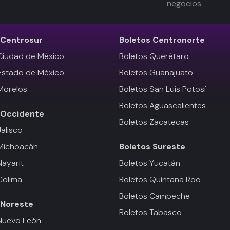
negocios.
Centrosur
Boletos
Centronorte
Ciudad de México
Boletos Querétaro
Estado de México
Boletos Guanajuato
Morelos
Boletos San Luis Potosí
Boletos Aguascalientes
Occidente
Boletos Zacatecas
Jalisco
 Michoacán
Boletos
Sureste
Nayarit
Boletos Yucatán
Colima
Boletos Quintana Roo
Boletos Campeche
Noreste
Boletos Tabasco
Nuevo León