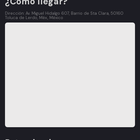
¿Cómo llegar?
Dirección: Av. Miguel Hidalgo 607, Barrio de Sta Clara, 50160
Toluca de Lerdo, Méx., México