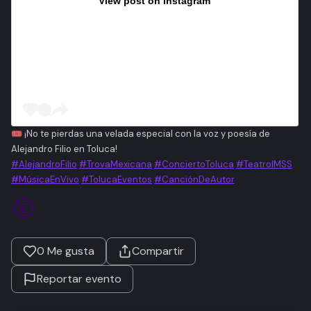
View post on Instagram
🎟️ ¡No te pierdas una velada especial con la voz y poesía de
Alejandro Filio en Toluca!
#AlejandroFilio
#TrovaMexicana
#ConciertoToluca
#TeatroIMSS
#MúsicaEnVivo
#TolucaEventos
#CanciónDeAutor
0
Me gusta
Compartir
Reportar evento