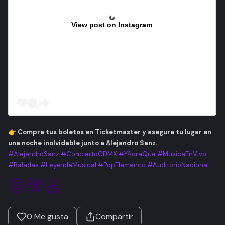
View post on Instagram
👉 Compra tus boletos en Ticketmaster y asegura tu lugar en
una noche inolvidable junto a Alejandro Sanz.
#AlejandroSanz
#ConciertoCDMX
#YAoraQue
#MusicaEnVivo
#Baladas
#LeyendaMusical
#PopFlamenco
#AuditorioNacional
0
Me gusta
Compartir