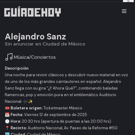
Alejandro Sanz
Sin anunciar en Ciudad de México
Música
/
Conciertos
Descripción
Una noche para revivir clásicos y descubrir nuevo material en voz
de uno de los más grandes cantautores en español. Alejandro
Sanz llega con su gira
“¿Y Ahora Qué?”
, combinando baladas
flamencas, pop y emoción pura en el emblemático Auditorio
Nacional. 🎶✨
🎟️
Boletera origen:
Ticketmaster México
📆
Fecha:
Viernes 12 de septiembre de 2025
🕒
Hora:
20:30 hrs (apertura de puertas a las 20:00 hrs)
📍
Recinto:
Auditorio Nacional, Av. Paseo de la Reforma #50
🏙️
Ciudad:
Ciudad de México